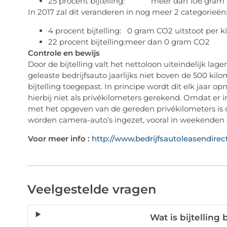
25 procent bijtelling: meer dan 106 gram CO
In 2017 zal dit veranderen in nog meer 2 categorieën
4 procent bijtelling: 0 gram CO2 uitstoot per k
22 procent bijtelling:meer dan 0 gram CO2
Controle en bewijs
Door de bijtelling valt het nettoloon uiteindelijk lager
geleaste bedrijfsauto jaarlijks niet boven de 500 kil
bijtelling toegepast. In principe wordt dit elk jaar 
hierbij niet als privékilometers gerekend. Omdat er 
met het opgeven van de gereden privékilometers is d
worden camera-auto’s ingezet, vooral in weekenden 
Voor meer info :
http://www.bedrijfsautoleasendirect
Veelgestelde vragen
Wat is bijtelling 