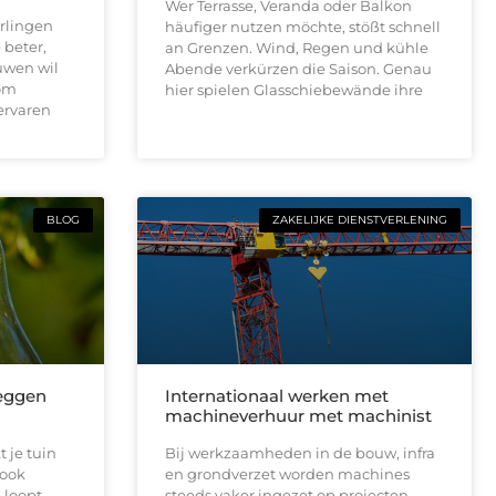
Wer Terrasse, Veranda oder Balkon
rlingen
häufiger nutzen möchte, stößt schnell
 beter,
an Grenzen. Wind, Regen und kühle
uwen wil
Abende verkürzen die Saison. Genau
 om
hier spielen Glasschiebewände ihre
ervaren
BLOG
ZAKELIJKE DIENSTVERLENING
leggen
Internationaal werken met
machineverhuur met machinist
 je tuin
Bij werkzaamheden in de bouw, infra
 ook
en grondverzet worden machines
 loopt,
steeds vaker ingezet op projecten