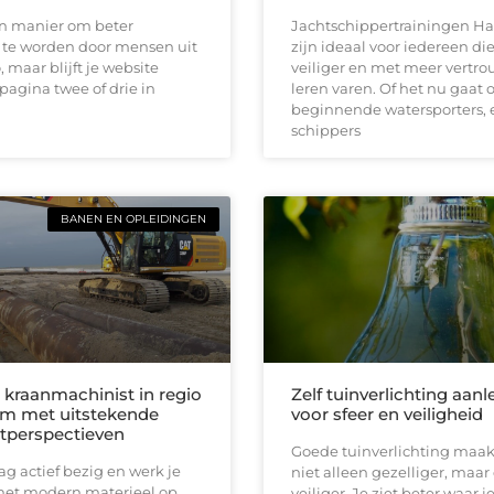
en manier om beter
Jachtschippertrainingen Ha
te worden door mensen uit
zijn ideaal voor iedereen die
, maar blijft je website
veiliger en met meer vertro
pagina twee of drie in
leren varen. Of het nu gaat
beginnende watersporters, 
schippers
BANEN EN OPLEIDINGEN
 kraanmachinist in regio
Zelf tuinverlichting aan
m met uitstekende
voor sfeer en veiligheid
tperspectieven
Goede tuinverlichting maakt
aag actief bezig en werk je
niet alleen gezelliger, maar
 met modern materieel op
veiliger. Je ziet beter waar je