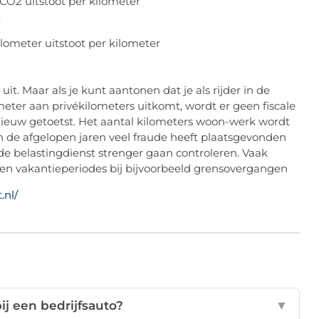
2 uitstoot per kilometer
:
ilometer uitstoot per kilometer
 uit. Maar als je kunt aantonen dat je als rijder in de
ometer aan privékilometers uitkomt, wordt er geen fiscale
opnieuw getoetst. Het aantal kilometers woon-werk wordt
in de afgelopen jaren veel fraude heeft plaatsgevonden
e belastingdienst strenger gaan controleren. Vaak
en vakantieperiodes bij bijvoorbeeld grensovergangen
.nl/
bij een bedrijfsauto?
▼