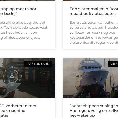
e trap op maat voor
Een slotenmaker in Ro
n bedrijf
maakt ook autosleutels
ebruik je elke dag, thuis of
Een autosleutel kwijtraken 
k. Toch wordt de keuze vaak
zo vervelend als een huissle
 tot het einde van een
verliezen, en vaak nog wat
g of nieuwbouwtraject.
kostbaarder om te vervange
elektronica die tegenwoordi
AANBIEDINGEN
DIEN
EO verbeteren met
Jachtschippertraininge
zoekmachine
Harlingen: veilig en zelf
satie
het water op