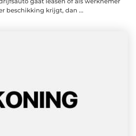
rijfsauto gaat leasen of als werknemer
r beschikking krijgt, dan ...