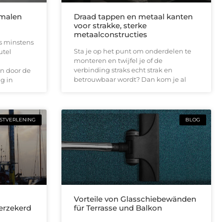
smalen
Draad tappen en metaal kanten
voor strakke, sterke
metaalconstructies
is minstens
Sta je op het punt om onderdelen te
utel
monteren en twijfel je of de
verbinding straks echt strak en
n door de
betrouwbaar wordt? Dan kom je al
g in
STVERLENING
BLOG
n
Vorteile von Glasschiebewänden
verzekerd
für Terrasse und Balkon