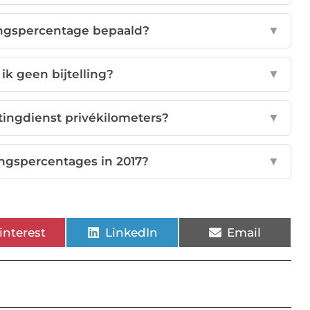
lingspercentage bepaald?
▼
ik geen bijtelling?
▼
tingdienst privékilometers?
▼
ingspercentages in 2017?
▼
interest
LinkedIn
Email