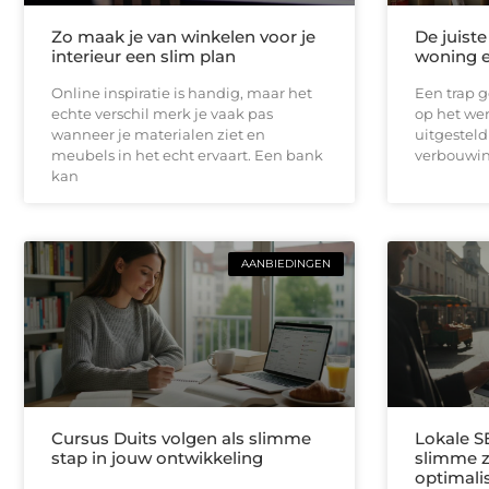
Zo maak je van winkelen voor je
De juist
interieur een slim plan
woning e
Online inspiratie is handig, maar het
Een trap g
echte verschil merk je vaak pas
op het wer
wanneer je materialen ziet en
uitgesteld
meubels in het echt ervaart. Een bank
verbouwin
kan
AANBIEDINGEN
Cursus Duits volgen als slimme
Lokale S
stap in jouw ontwikkeling
slimme 
optimali