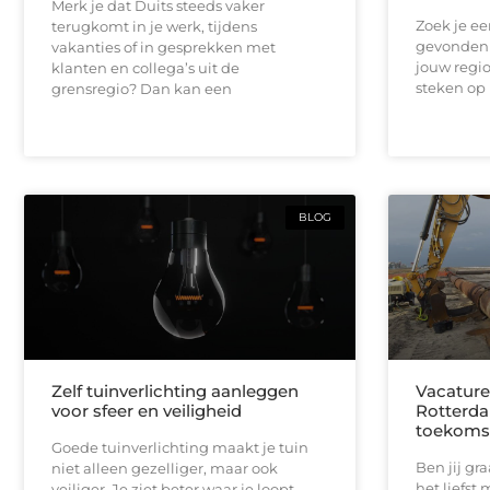
Merk je dat Duits steeds vaker
Zoek je e
terugkomt in je werk, tijdens
gevonden 
vakanties of in gesprekken met
jouw regio
klanten en collega’s uit de
steken op 
grensregio? Dan kan een
BLOG
Zelf tuinverlichting aanleggen
Vacature
voor sfeer en veiligheid
Rotterda
toekoms
Goede tuinverlichting maakt je tuin
Ben jij gr
niet alleen gezelliger, maar ook
het liefst
veiliger. Je ziet beter waar je loopt,