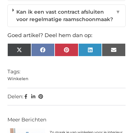
Kan ik een vast contract afsluiten
▼
voor regelmatige raamschoonmaak?
Goed artikel? Deel hem dan op:
X
Facebook
Pinterest
LinkedIn
Email
(Twitter)
Tags:
Winkelen
Delen:
Meer Berichten
Zo maak je van winkelen voor je interieur