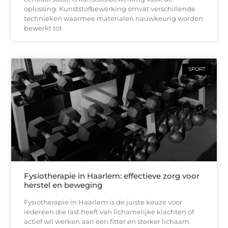
oplossing. Kunststofbewerking omvat verschillende
technieken waarmee materialen nauwkeurig worden
bewerkt tot
SPORT
Fysiotherapie in Haarlem: effectieve zorg voor
herstel en beweging
Fysiotherapie in Haarlem is de juiste keuze voor
iedereen die last heeft van lichamelijke klachten of
actief wil werken aan een fitter en sterker lichaam.