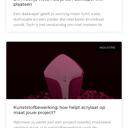
plaatsen
Een dakkapel geeft je woning meer licht, extra
stahoogte en een zolder die veel beter bruikbaar
wordt. Toch is het verstandig om niet meteen te
INDUSTRIE
Kunststofbewerking: hoe helpt acrylaat op
maat jouw project?
Wanneer jij werkt aan een project waarbij maatwerk
centraal staat, is kunststofbewerking vaak de