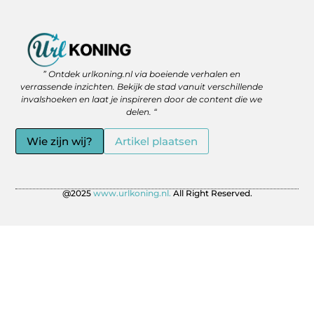
Backlinks Kopen: Slimme Strategie of Gevaar voor je SEO?
Geld Verdienen via het Internet: Jouw Route naar Vrijheid en Flexibiliteit
” Ontdek urlkoning.nl via boeiende verhalen en
verrassende inzichten. Bekijk de stad vanuit verschillende
invalshoeken en laat je inspireren door de content die we
delen. “
Wie zijn wij?
Artikel plaatsen
@2025
www.urlkoning.nl.
All Right Reserved.