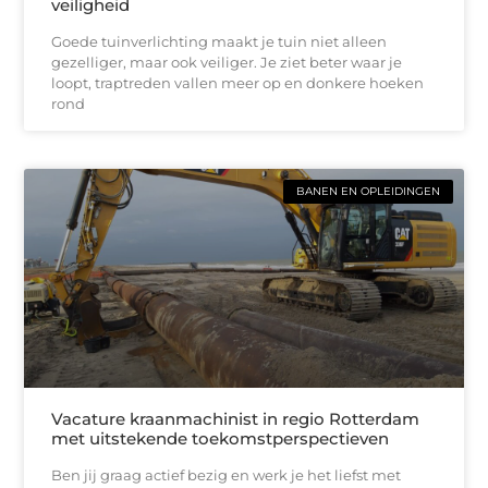
veiligheid
Goede tuinverlichting maakt je tuin niet alleen
gezelliger, maar ook veiliger. Je ziet beter waar je
loopt, traptreden vallen meer op en donkere hoeken
rond
BANEN EN OPLEIDINGEN
Vacature kraanmachinist in regio Rotterdam
met uitstekende toekomstperspectieven
Ben jij graag actief bezig en werk je het liefst met