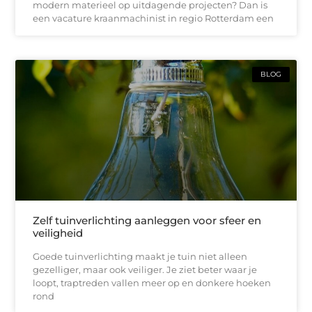
modern materieel op uitdagende projecten? Dan is
een vacature kraanmachinist in regio Rotterdam een
BLOG
Zelf tuinverlichting aanleggen voor sfeer en
veiligheid
Goede tuinverlichting maakt je tuin niet alleen
gezelliger, maar ook veiliger. Je ziet beter waar je
loopt, traptreden vallen meer op en donkere hoeken
rond