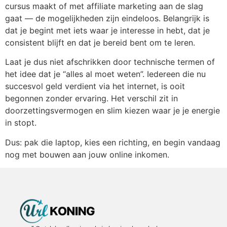
cursus maakt of met affiliate marketing aan de slag
gaat — de mogelijkheden zijn eindeloos. Belangrijk is
dat je begint met iets waar je interesse in hebt, dat je
consistent blijft en dat je bereid bent om te leren.
Laat je dus niet afschrikken door technische termen of
het idee dat je “alles al moet weten”. Iedereen die nu
succesvol geld verdient via het internet, is ooit
begonnen zonder ervaring. Het verschil zit in
doorzettingsvermogen en slim kiezen waar je je energie
in stopt.
Dus: pak die laptop, kies een richting, en begin vandaag
nog met bouwen aan jouw online inkomen.
Backlinks Kopen: Slimme Strategie of Gevaar voor je SEO?
Geld Verdienen via het Internet: Jouw Route naar Vrijheid en Flexibiliteit