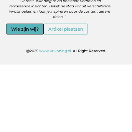
” Ontdek urlkoning.nl via boeiende verhalen en
verrassende inzichten. Bekijk de stad vanuit verschillende
invalshoeken en laat je inspireren door de content die we
delen. “
Wie zijn wij?
Artikel plaatsen
@2025
www.urlkoning.nl.
All Right Reserved.