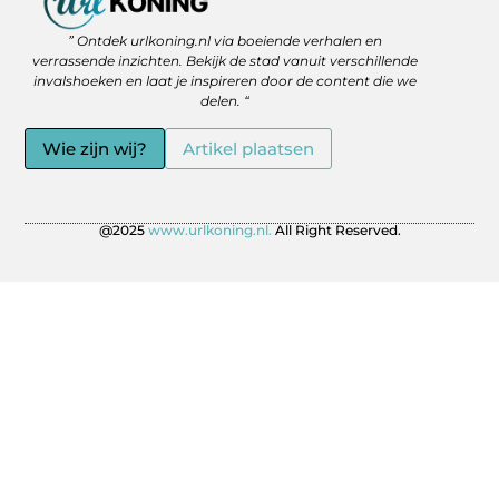
Backlinks Kopen: Slimme Strategie of Gevaar voor je SEO?
Geld Verdienen via het Internet: Jouw Route naar Vrijheid en Flexibiliteit
” Ontdek urlkoning.nl via boeiende verhalen en
verrassende inzichten. Bekijk de stad vanuit verschillende
invalshoeken en laat je inspireren door de content die we
delen. “
Wie zijn wij?
Artikel plaatsen
@2025
www.urlkoning.nl.
All Right Reserved.