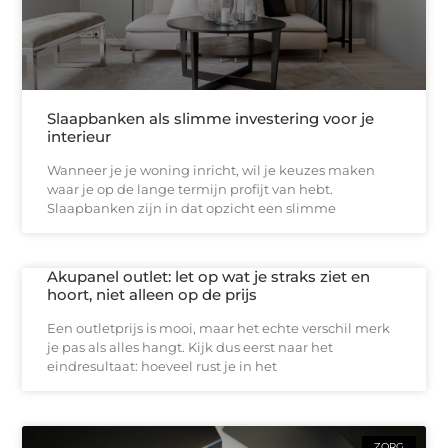
Slaapbanken als slimme investering voor je
interieur
Wanneer je je woning inricht, wil je keuzes maken
waar je op de lange termijn profijt van hebt.
Slaapbanken zijn in dat opzicht een slimme
Akupanel outlet: let op wat je straks ziet en
hoort, niet alleen op de prijs
Een outletprijs is mooi, maar het echte verschil merk
je pas als alles hangt. Kijk dus eerst naar het
eindresultaat: hoeveel rust je in het
ZORG