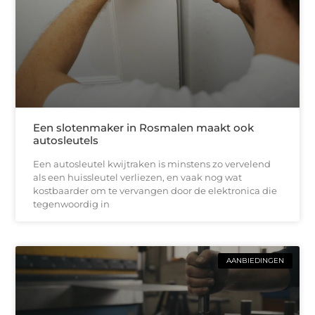
Een slotenmaker in Rosmalen maakt ook
autosleutels
Een autosleutel kwijtraken is minstens zo vervelend
als een huissleutel verliezen, en vaak nog wat
kostbaarder om te vervangen door de elektronica die
tegenwoordig in
AANBIEDINGEN