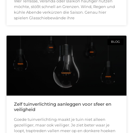
Wer Terrasse, Veranda oder Balkon häufiger nutzen
möchte, stößt schnell an Grenzen. Wind, Regen und
kühle Abende verkürzen die Saison. Genau hier
spielen Glasschiebewände ihre
BLOG
Zelf tuinverlichting aanleggen voor sfeer en
veiligheid
Goede tuinverlichting maakt je tuin niet alleen
gezelliger, maar ook veiliger. Je ziet beter waar je
loopt, traptreden vallen meer op en donkere hoeken