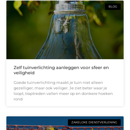
BLOG
Zelf tuinverlichting aanleggen voor sfeer en
veiligheid
Goede tuinverlichting maakt je tuin niet alleen
gezelliger, maar ook veiliger. Je ziet beter waar je
loopt, traptreden vallen meer op en donkere hoeken
rond
ZAKELIJKE DIENSTVERLENING