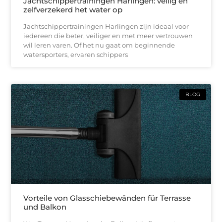
Jachtschippertrainingen Harlingen: veilig en
zelfverzekerd het water op
Jachtschippertrainingen Harlingen zijn ideaal voor
iedereen die beter, veiliger en met meer vertrouwen
wil leren varen. Of het nu gaat om beginnende
watersporters, ervaren schippers
BLOG
Vorteile von Glasschiebewänden für Terrasse
und Balkon