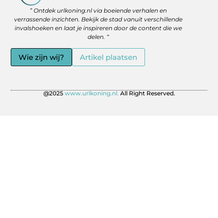
Backlinks Kopen: Slimme Strategie of Gevaar voor je SEO?
Geld Verdienen via het Internet: Jouw Route naar Vrijheid en Flexibiliteit
” Ontdek urlkoning.nl via boeiende verhalen en
verrassende inzichten. Bekijk de stad vanuit verschillende
invalshoeken en laat je inspireren door de content die we
delen. “
Wie zijn wij?
Artikel plaatsen
@2025
www.urlkoning.nl.
All Right Reserved.