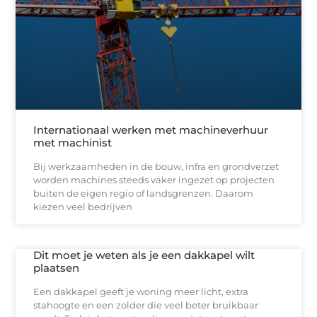
Internationaal werken met machineverhuur
met machinist
Bij werkzaamheden in de bouw, infra en grondverzet
worden machines steeds vaker ingezet op projecten
buiten de eigen regio of landsgrenzen. Daarom
kiezen veel bedrijven
Dit moet je weten als je een dakkapel wilt
plaatsen
Een dakkapel geeft je woning meer licht, extra
stahoogte en een zolder die veel beter bruikbaar