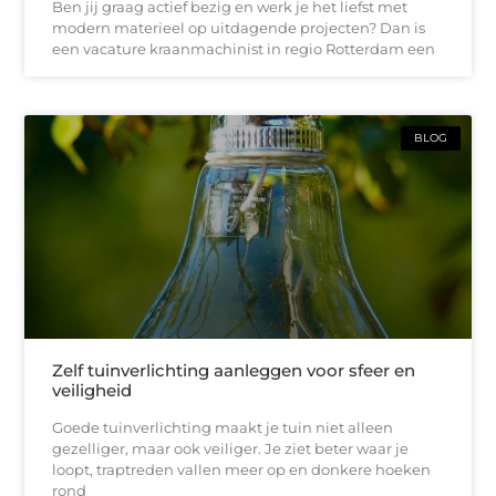
Ben jij graag actief bezig en werk je het liefst met
modern materieel op uitdagende projecten? Dan is
een vacature kraanmachinist in regio Rotterdam een
BLOG
Zelf tuinverlichting aanleggen voor sfeer en
veiligheid
Goede tuinverlichting maakt je tuin niet alleen
gezelliger, maar ook veiliger. Je ziet beter waar je
loopt, traptreden vallen meer op en donkere hoeken
rond