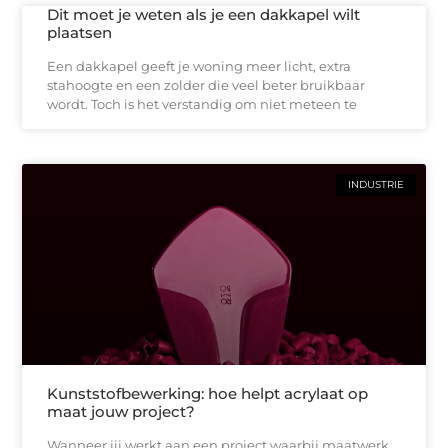
Dit moet je weten als je een dakkapel wilt
plaatsen
Een dakkapel geeft je woning meer licht, extra
stahoogte en een zolder die veel beter bruikbaar
wordt. Toch is het verstandig om niet meteen te
INDUSTRIE
Kunststofbewerking: hoe helpt acrylaat op
maat jouw project?
Wanneer jij werkt aan een project waarbij maatwerk