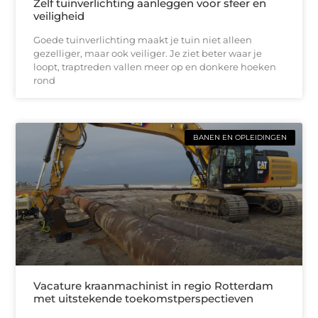
Zelf tuinverlichting aanleggen voor sfeer en
veiligheid
Goede tuinverlichting maakt je tuin niet alleen
gezelliger, maar ook veiliger. Je ziet beter waar je
loopt, traptreden vallen meer op en donkere hoeken
rond
BANEN EN OPLEIDINGEN
Vacature kraanmachinist in regio Rotterdam
met uitstekende toekomstperspectieven