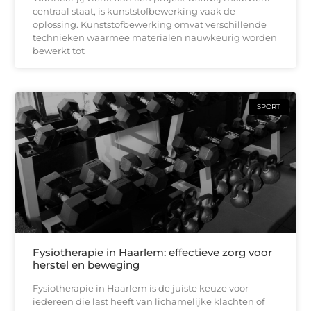
centraal staat, is kunststofbewerking vaak de
oplossing. Kunststofbewerking omvat verschillende
technieken waarmee materialen nauwkeurig worden
bewerkt tot
SPORT
Fysiotherapie in Haarlem: effectieve zorg voor
herstel en beweging
Fysiotherapie in Haarlem is de juiste keuze voor
iedereen die last heeft van lichamelijke klachten of