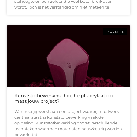
stahoogte en een zolder die veel beter bruikbaar
wordt. Toch is het verstandig om niet meteen te
INDUSTRIE
Kunststofbewerking: hoe helpt acrylaat op
maat jouw project?
Wanneer jij werkt aan een project waarbij maatwerk
centraal staat, is kunststofbewerking vaak de
oplossing. Kunststofbewerking omvat verschillende
technieken waarmee materialen nauwkeurig worden
bewerkt tot