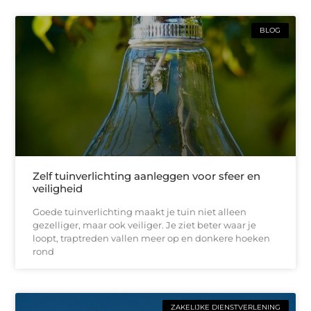
BLOG
Zelf tuinverlichting aanleggen voor sfeer en
veiligheid
Goede tuinverlichting maakt je tuin niet alleen
gezelliger, maar ook veiliger. Je ziet beter waar je
loopt, traptreden vallen meer op en donkere hoeken
rond
ZAKELIJKE DIENSTVERLENING