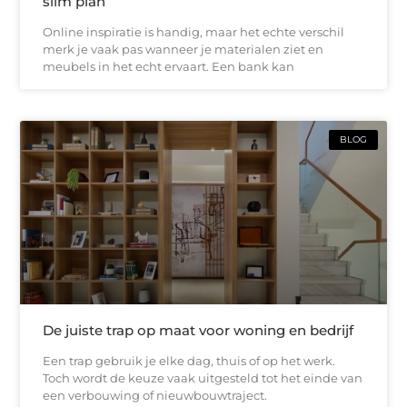
slim plan
Online inspiratie is handig, maar het echte verschil
merk je vaak pas wanneer je materialen ziet en
meubels in het echt ervaart. Een bank kan
BLOG
De juiste trap op maat voor woning en bedrijf
Een trap gebruik je elke dag, thuis of op het werk.
Toch wordt de keuze vaak uitgesteld tot het einde van
een verbouwing of nieuwbouwtraject.