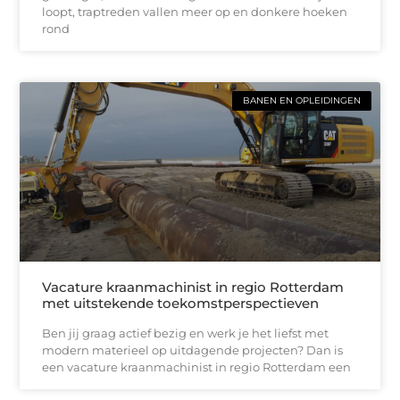
loopt, traptreden vallen meer op en donkere hoeken
rond
BANEN EN OPLEIDINGEN
Vacature kraanmachinist in regio Rotterdam
met uitstekende toekomstperspectieven
Ben jij graag actief bezig en werk je het liefst met
modern materieel op uitdagende projecten? Dan is
een vacature kraanmachinist in regio Rotterdam een