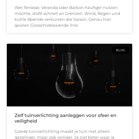
Wer Terrasse, Veranda oder Balkon häufiger nutzen
möchte, stößt schnell an Grenzen. Wind, Regen und
kühle Abende verkürzen die Saison. Genau hier
spielen Glasschiebewände ihre
BLOG
Zelf tuinverlichting aanleggen voor sfeer en
veiligheid
Goede tuinverlichting maakt je tuin niet alleen
gezelliger, maar ook veiliger. Je ziet beter waar je