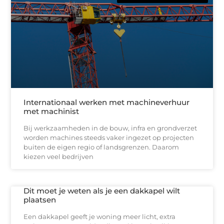
Internationaal werken met machineverhuur
met machinist
Bij werkzaamheden in de bouw, infra en grondverzet
worden machines steeds vaker ingezet op projecten
buiten de eigen regio of landsgrenzen. Daarom
kiezen veel bedrijven
Dit moet je weten als je een dakkapel wilt
plaatsen
Een dakkapel geeft je woning meer licht, extra