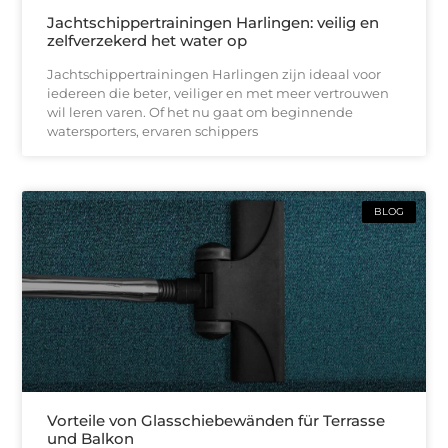
Jachtschippertrainingen Harlingen: veilig en
zelfverzekerd het water op
Jachtschippertrainingen Harlingen zijn ideaal voor
iedereen die beter, veiliger en met meer vertrouwen
wil leren varen. Of het nu gaat om beginnende
watersporters, ervaren schippers
BLOG
Vorteile von Glasschiebewänden für Terrasse
und Balkon