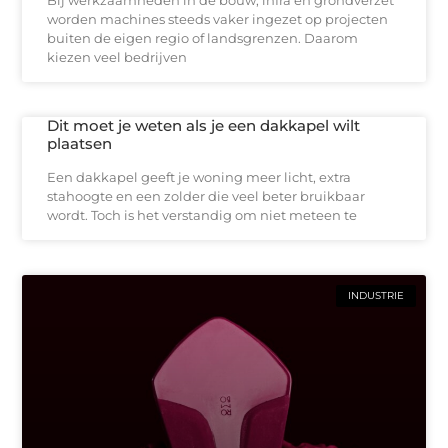
worden machines steeds vaker ingezet op projecten
buiten de eigen regio of landsgrenzen. Daarom
kiezen veel bedrijven
Dit moet je weten als je een dakkapel wilt
plaatsen
Een dakkapel geeft je woning meer licht, extra
stahoogte en een zolder die veel beter bruikbaar
wordt. Toch is het verstandig om niet meteen te
INDUSTRIE