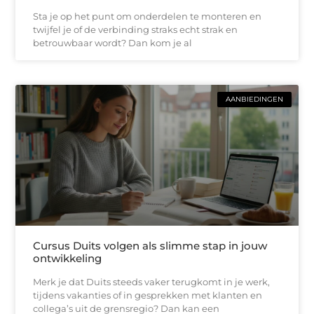
Sta je op het punt om onderdelen te monteren en
twijfel je of de verbinding straks echt strak en
betrouwbaar wordt? Dan kom je al
AANBIEDINGEN
Cursus Duits volgen als slimme stap in jouw
ontwikkeling
Merk je dat Duits steeds vaker terugkomt in je werk,
tijdens vakanties of in gesprekken met klanten en
collega’s uit de grensregio? Dan kan een