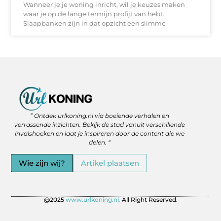
Wanneer je je woning inricht, wil je keuzes maken
waar je op de lange termijn profijt van hebt.
Slaapbanken zijn in dat opzicht een slimme
Backlinks Kopen: Slimme Strategie of Gevaar voor je SEO?
Geld Verdienen via het Internet: Jouw Route naar Vrijheid en Flexibiliteit
” Ontdek urlkoning.nl via boeiende verhalen en
verrassende inzichten. Bekijk de stad vanuit verschillende
invalshoeken en laat je inspireren door de content die we
delen. “
Wie zijn wij?
Artikel plaatsen
@2025
www.urlkoning.nl.
All Right Reserved.