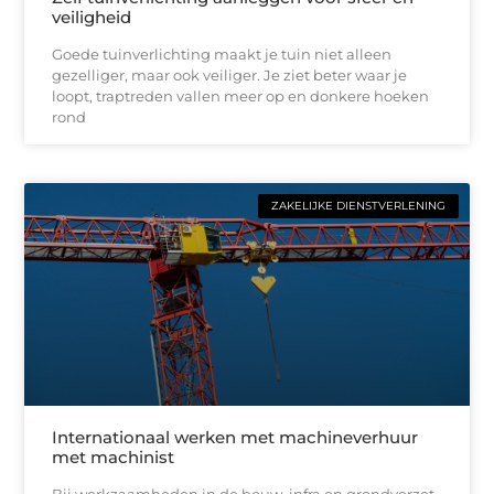
veiligheid
Goede tuinverlichting maakt je tuin niet alleen
gezelliger, maar ook veiliger. Je ziet beter waar je
loopt, traptreden vallen meer op en donkere hoeken
rond
ZAKELIJKE DIENSTVERLENING
Internationaal werken met machineverhuur
met machinist
Bij werkzaamheden in de bouw, infra en grondverzet