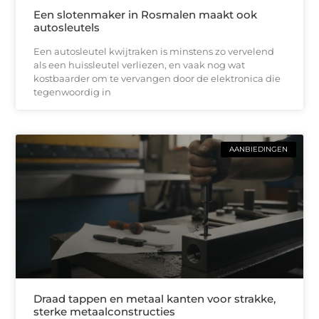
Een slotenmaker in Rosmalen maakt ook
autosleutels
Een autosleutel kwijtraken is minstens zo vervelend
als een huissleutel verliezen, en vaak nog wat
kostbaarder om te vervangen door de elektronica die
tegenwoordig in
AANBIEDINGEN
Draad tappen en metaal kanten voor strakke,
sterke metaalconstructies