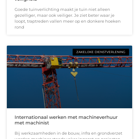
Goede tuinverlichting maakt je tuin niet alleen
gezelliger, maar ook veiliger. Je ziet beter waar je
loopt, traptreden vallen meer op en donkere hoeken
rond
ZAKELIJKE DIENSTVERLENING
Internationaal werken met machineverhuur
met machinist
Bij werkzaamheden in de bouw, infra en grondverzet
worden machines steeds vaker ingezet op projecten