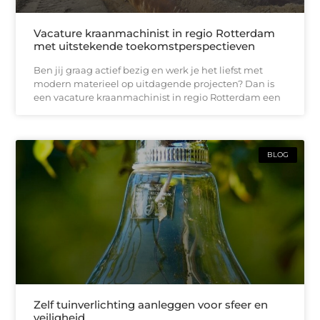
Vacature kraanmachinist in regio Rotterdam
met uitstekende toekomstperspectieven
Ben jij graag actief bezig en werk je het liefst met
modern materieel op uitdagende projecten? Dan is
een vacature kraanmachinist in regio Rotterdam een
BLOG
Zelf tuinverlichting aanleggen voor sfeer en
veiligheid