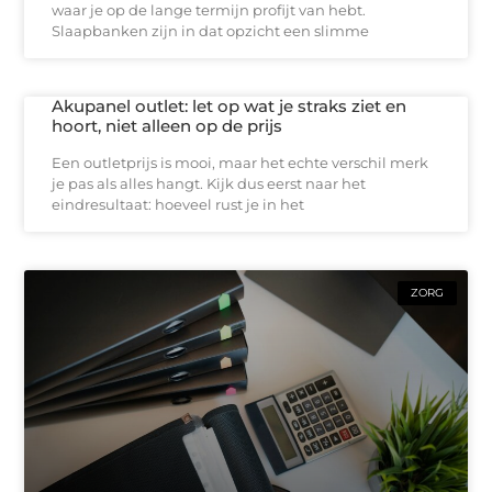
waar je op de lange termijn profijt van hebt.
Slaapbanken zijn in dat opzicht een slimme
Akupanel outlet: let op wat je straks ziet en
hoort, niet alleen op de prijs
Een outletprijs is mooi, maar het echte verschil merk
je pas als alles hangt. Kijk dus eerst naar het
eindresultaat: hoeveel rust je in het
ZORG