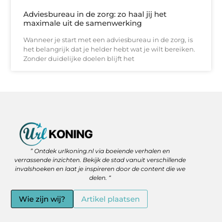
Adviesbureau in de zorg: zo haal jij het
maximale uit de samenwerking
Wanneer je start met een adviesbureau in de zorg, is
het belangrijk dat je helder hebt wat je wilt bereiken.
Zonder duidelijke doelen blijft het
Backlinks Kopen: Slimme Strategie of Gevaar voor je SEO?
Geld Verdienen via het Internet: Jouw Route naar Vrijheid en Flexibiliteit
” Ontdek urlkoning.nl via boeiende verhalen en
verrassende inzichten. Bekijk de stad vanuit verschillende
invalshoeken en laat je inspireren door de content die we
delen. “
Wie zijn wij?
Artikel plaatsen