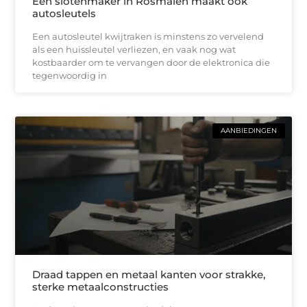
Een slotenmaker in Rosmalen maakt ook
autosleutels
Een autosleutel kwijtraken is minstens zo vervelend
als een huissleutel verliezen, en vaak nog wat
kostbaarder om te vervangen door de elektronica die
tegenwoordig in
AANBIEDINGEN
Draad tappen en metaal kanten voor strakke,
sterke metaalconstructies