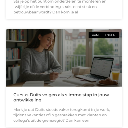
Sta je op het punt om onderdelen te monteren en
twijfel je of de verbinding straks echt strak en
betrouwbaar wordt? Dan kom je al
AANBIEDINGEN
Cursus Duits volgen als slimme stap in jouw
ontwikkeling
Merk je dat Duits steeds vaker terugkomt in je werk,
tijdens vakanties of in gesprekken met klanten en
collega’s uit de grensregio? Dan kan een