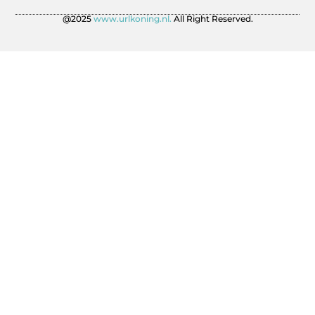
@2025
www.urlkoning.nl.
All Right Reserved.