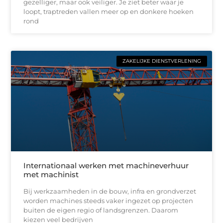
gezelliger, maar ook veiliger. Je ziet beter waar je
loopt, traptreden vallen meer op en donkere hoeken
rond
ZAKELIJKE DIENSTVERLENING
Internationaal werken met machineverhuur
met machinist
Bij werkzaamheden in de bouw, infra en grondverzet
worden machines steeds vaker ingezet op projecten
buiten de eigen regio of landsgrenzen. Daarom
kiezen veel bedrijven