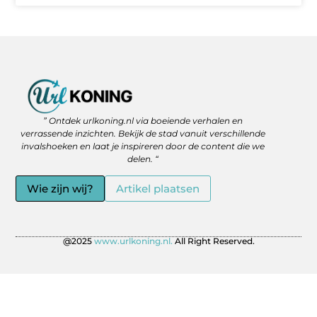
Backlinks Kopen: Slimme Strategie of Gevaar voor je SEO?
Geld Verdienen via het Internet: Jouw Route naar Vrijheid en Flexibiliteit
” Ontdek urlkoning.nl via boeiende verhalen en
verrassende inzichten. Bekijk de stad vanuit verschillende
invalshoeken en laat je inspireren door de content die we
delen. “
Wie zijn wij?
Artikel plaatsen
@2025
www.urlkoning.nl.
All Right Reserved.