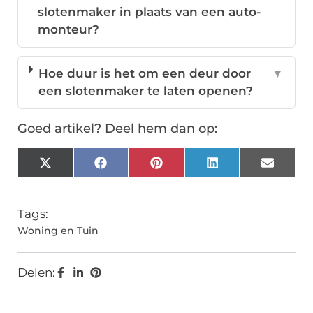
slotenmaker in plaats van een auto-
monteur?
Hoe duur is het om een deur door
▼
een slotenmaker te laten openen?
Goed artikel? Deel hem dan op:
X
Facebook
Pinterest
LinkedIn
Email
(Twitter)
Tags:
Woning en Tuin
Delen: