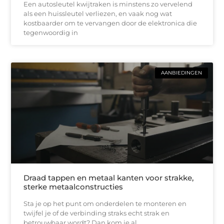
Een autosleutel kwijtraken is minstens zo vervelend
als een huissleutel verliezen, en vaak nog wat
kostbaarder om te vervangen door de elektronica die
tegenwoordig in
AANBIEDINGEN
Draad tappen en metaal kanten voor strakke,
sterke metaalconstructies
Sta je op het punt om onderdelen te monteren en
twijfel je of de verbinding straks echt strak en
betrouwbaar wordt? Dan kom je al