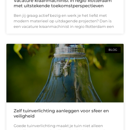
Vacature kraanmachinist in regio Rotterdam
met uitstekende toekomstperspectieven
Ben jij graag actief bezig en werk je het liefst met
modern materieel op uitdagende projecten? Dan is
een vacature kraanmachinist in regio Rotterdam een
BLOG
Zelf tuinverlichting aanleggen voor sfeer en
veiligheid
Goede tuinverlichting maakt je tuin niet alleen