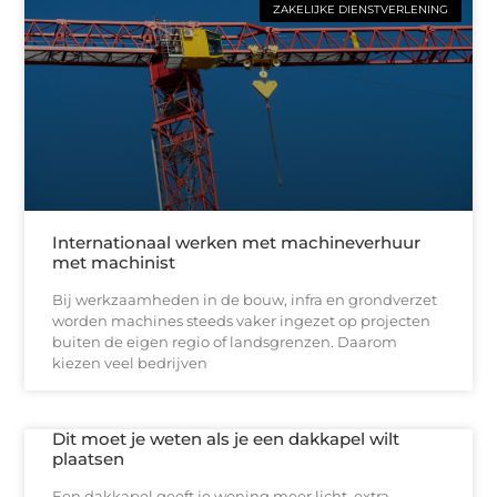
ZAKELIJKE DIENSTVERLENING
Internationaal werken met machineverhuur
met machinist
Bij werkzaamheden in de bouw, infra en grondverzet
worden machines steeds vaker ingezet op projecten
buiten de eigen regio of landsgrenzen. Daarom
kiezen veel bedrijven
Dit moet je weten als je een dakkapel wilt
plaatsen
Een dakkapel geeft je woning meer licht, extra