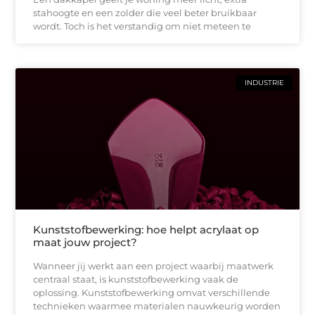
stahoogte en een zolder die veel beter bruikbaar
wordt. Toch is het verstandig om niet meteen te
INDUSTRIE
Kunststofbewerking: hoe helpt acrylaat op
maat jouw project?
Wanneer jij werkt aan een project waarbij maatwerk
centraal staat, is kunststofbewerking vaak de
oplossing. Kunststofbewerking omvat verschillende
technieken waarmee materialen nauwkeurig worden