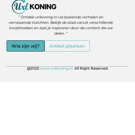
Backlinks Kopen: Slimme Strategie of Gevaar voor je SEO?
Geld Verdienen via het Internet: Jouw Route naar Vrijheid en Flexibiliteit
” Ontdek urlkoning.nl via boeiende verhalen en
verrassende inzichten. Bekijk de stad vanuit verschillende
invalshoeken en laat je inspireren door de content die we
delen. “
Wie zijn wij?
Artikel plaatsen
@2025
www.urlkoning.nl.
All Right Reserved.