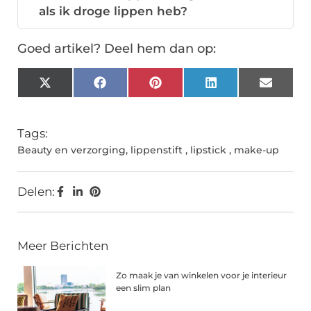
als ik droge lippen heb?
Goed artikel? Deel hem dan op:
X
Facebook
Pinterest
LinkedIn
Email
(Twitter)
Tags:
Beauty en verzorging
,
lippenstift
,
lipstick
,
make-up
Delen:
Meer Berichten
Zo maak je van winkelen voor je interieur
een slim plan