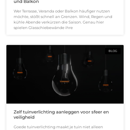
und Balkon
Wer Terrasse, Veranda oder Balkon häufiger nutzen
möchte, stößt schnell an Grenzen. Wind, Regen und
kühle Abende verkürzen die Saison. Genau hier
spielen Glasschiebewände ihre
BLOG
Zelf tuinverlichting aanleggen voor sfeer en
veiligheid
Goede tuinverlichting maakt je tuin niet alleen