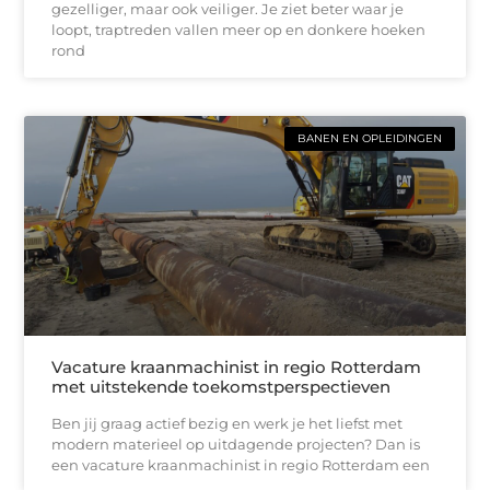
gezelliger, maar ook veiliger. Je ziet beter waar je
loopt, traptreden vallen meer op en donkere hoeken
rond
BANEN EN OPLEIDINGEN
Vacature kraanmachinist in regio Rotterdam
met uitstekende toekomstperspectieven
Ben jij graag actief bezig en werk je het liefst met
modern materieel op uitdagende projecten? Dan is
een vacature kraanmachinist in regio Rotterdam een