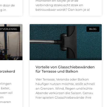
monteren en twijfel je of de
verbinding straks echt strak en
n door de
betrouwbaar wordt? Dan kom je al
g in
STVERLENING
BLOG
n
Vorteile von Glasschiebewänden
verzekerd
für Terrasse und Balkon
Wer Terrasse, Veranda oder Balkon
rlingen
häufiger nutzen möchte, stößt schnell
 beter,
an Grenzen. Wind, Regen und kühle
uwen wil
Abende verkürzen die Saison. Genau
 om
hier spielen Glasschiebewände ihre
ervaren