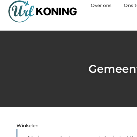
Over ons
Ons 
Gemeent
Winkelen