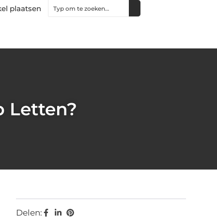
kel plaatsen
 Letten?
Delen: