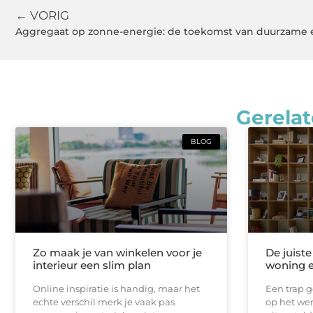
← VORIG
Aggregaat op zonne-energie: de toekomst van duurzame 
Gerelat
BLOG
Zo maak je van winkelen voor je
De juist
interieur een slim plan
woning e
Online inspiratie is handig, maar het
Een trap g
echte verschil merk je vaak pas
op het wer