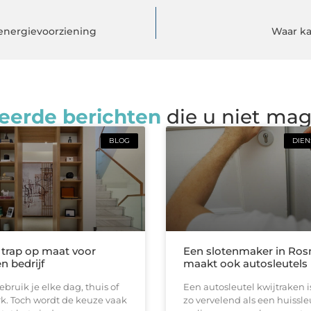
energievoorziening
Waar ka
eerde berichten
die u niet ma
BLOG
DIEN
e trap op maat voor
Een slotenmaker in Ro
n bedrijf
maakt ook autosleutels
ebruik je elke dag, thuis of
Een autosleutel kwijtraken 
k. Toch wordt de keuze vaak
zo vervelend als een huissle