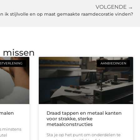
VOLGENDE →
n ik stijlvolle en op maat gemaakte raamdecoratie vinden?
g missen
STVERLENING
AANBIEDINGEN
smalen
Draad tappen en metaal kanten
voor strakke, sterke
metaalconstructies
is minstens
Sta je op het punt om onderdelen te
utel