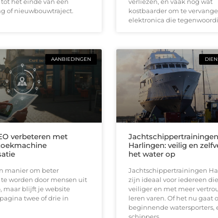
 tot het einde van een
verliezen, en vaak nog wat
g of nieuwbouwtraject.
kostbaarder om te vervange
elektronica die tegenwoordi
AANBIEDINGEN
DIEN
EO verbeteren met
Jachtschippertraininge
zoekmachine
Harlingen: veilig en zelf
satie
het water op
en manier om beter
Jachtschippertrainingen Ha
te worden door mensen uit
zijn ideaal voor iedereen die
, maar blijft je website
veiliger en met meer vertro
pagina twee of drie in
leren varen. Of het nu gaat
beginnende watersporters, 
schippers