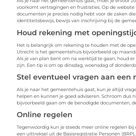
Als je naar het gemeentehuis gaat, moet je ervoor 
voorkomt vertragingen en frustraties. Op de websit
documenten je precies nodig hebt voor de zaken die j
identiteitsbewijs, bewijs van inschrijving bij de g
Houd rekening met openingstij
Het is belangrijk om rekening te houden met de ope
Utrecht is het gemeentehuis bijvoorbeeld op maandag
Als je van plan bent om na werktijd te gaan, houd e
zijn. Een tip is om op dinsdag, woensdag of donderda
Stel eventueel vragen aan een
Als je naar het gemeentehuis gaat, kun je altijd vrag
helpen en kunnen je goed adviseren. Schroom dus niet 
bijvoorbeeld gaan om de benodigde documenten, de 
Online regelen
Tegenwoordig kun je steeds meer online regelen bij
een uittreksel uit de Basisregistratie Personen (BRP