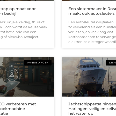
e trap op maat voor
Een slotenmaker in Ro
n bedrijf
maakt ook autosleutels
ebruik je elke dag, thuis of
Een autosleutel kwijtraken 
k. Toch wordt de keuze vaak
zo vervelend als een huissle
 tot het einde van een
verliezen, en vaak nog wat
g of nieuwbouwtraject.
kostbaarder om te vervange
elektronica die tegenwoordi
AANBIEDINGEN
DIEN
EO verbeteren met
Jachtschippertraininge
zoekmachine
Harlingen: veilig en zelf
satie
het water op