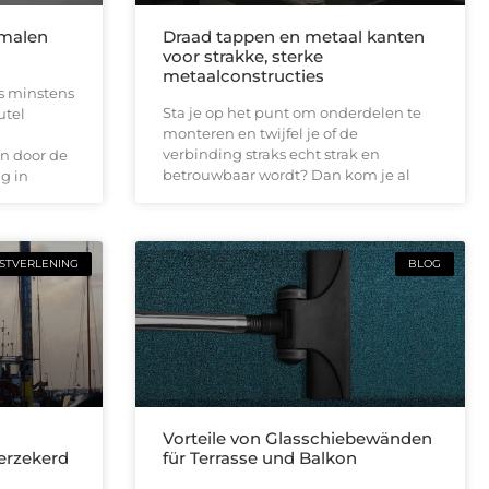
smalen
Draad tappen en metaal kanten
voor strakke, sterke
metaalconstructies
is minstens
Sta je op het punt om onderdelen te
utel
monteren en twijfel je of de
verbinding straks echt strak en
n door de
betrouwbaar wordt? Dan kom je al
g in
STVERLENING
BLOG
n
Vorteile von Glasschiebewänden
verzekerd
für Terrasse und Balkon