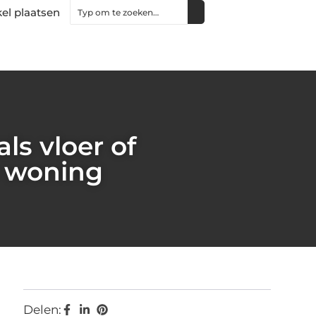
kel plaatsen
als vloer of
e woning
Delen: