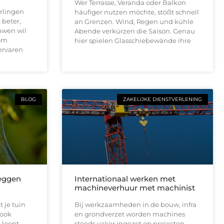
Wer Terrasse, Veranda oder Balkon
rlingen
häufiger nutzen möchte, stößt schnell
 beter,
an Grenzen. Wind, Regen und kühle
uwen wil
Abende verkürzen die Saison. Genau
 om
hier spielen Glasschiebewände ihre
ervaren
BLOG
ZAKELIJKE DIENSTVERLENING
leggen
Internationaal werken met
machineverhuur met machinist
 je tuin
Bij werkzaamheden in de bouw, infra
 ook
en grondverzet worden machines
 loopt,
steeds vaker ingezet op projecten