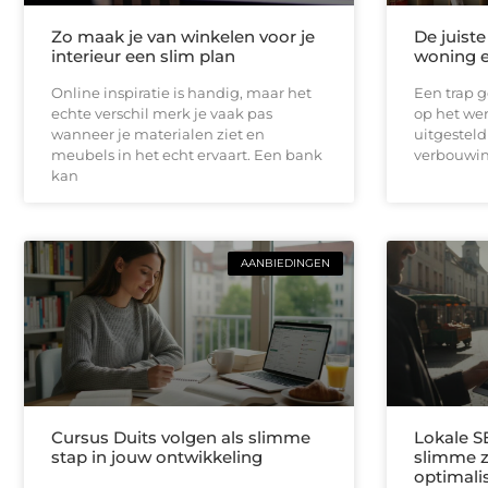
Zo maak je van winkelen voor je
De juist
interieur een slim plan
woning e
Online inspiratie is handig, maar het
Een trap g
echte verschil merk je vaak pas
op het wer
wanneer je materialen ziet en
uitgesteld
meubels in het echt ervaart. Een bank
verbouwin
kan
AANBIEDINGEN
Cursus Duits volgen als slimme
Lokale S
stap in jouw ontwikkeling
slimme 
optimali