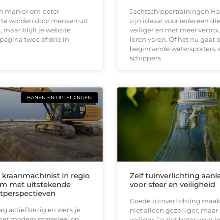
en manier om beter
Jachtschippertrainingen Ha
te worden door mensen uit
zijn ideaal voor iedereen die
, maar blijft je website
veiliger en met meer vertro
pagina twee of drie in
leren varen. Of het nu gaat
beginnende watersporters, 
schippers
BANEN EN OPLEIDINGEN
 kraanmachinist in regio
Zelf tuinverlichting aan
m met uitstekende
voor sfeer en veiligheid
tperspectieven
Goede tuinverlichting maakt
aag actief bezig en werk je
niet alleen gezelliger, maar
 met modern materieel op
veiliger. Je ziet beter waar je