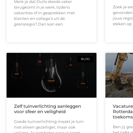
Merk je dat Duits steeds vaker
Zoek je e
terugkomt in je werk, tijdens
gevonden 
vakanties of in gesprekken met
jouw regio
klanten en collega’s uit de
steken op 
grensregio? Dan kan een
BLOG
Zelf tuinverlichting aanleggen
Vacature
voor sfeer en veiligheid
Rotterda
toekoms
Goede tuinverlichting maakt je tuin
Ben jij gr
niet alleen gezelliger, maar ook
het liefst
veiliger. Je ziet beter waar je loopt,