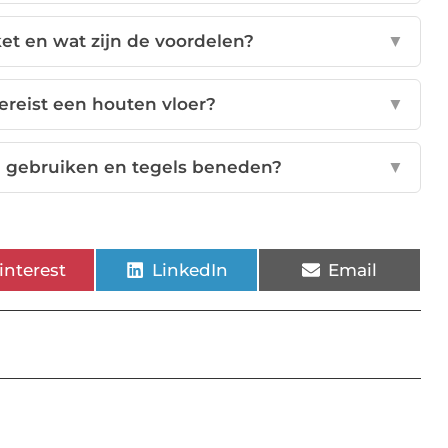
et en wat zijn de voordelen?
▼
reist een houten vloer?
▼
n gebruiken en tegels beneden?
▼
interest
LinkedIn
Email