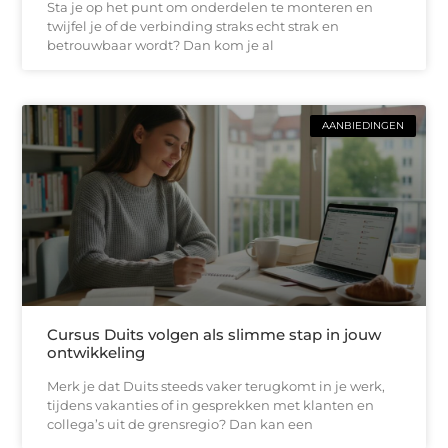
Sta je op het punt om onderdelen te monteren en
twijfel je of de verbinding straks echt strak en
betrouwbaar wordt? Dan kom je al
AANBIEDINGEN
Cursus Duits volgen als slimme stap in jouw
ontwikkeling
Merk je dat Duits steeds vaker terugkomt in je werk,
tijdens vakanties of in gesprekken met klanten en
collega’s uit de grensregio? Dan kan een