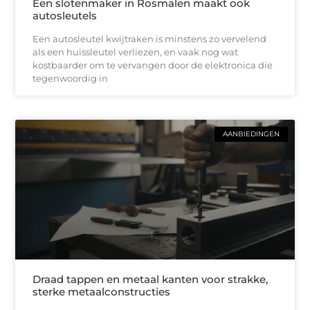
Een slotenmaker in Rosmalen maakt ook
autosleutels
Een autosleutel kwijtraken is minstens zo vervelend
als een huissleutel verliezen, en vaak nog wat
kostbaarder om te vervangen door de elektronica die
tegenwoordig in
AANBIEDINGEN
Draad tappen en metaal kanten voor strakke,
sterke metaalconstructies