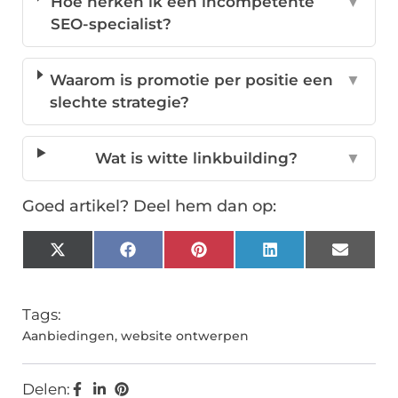
Hoe herken ik een incompetente
▼
SEO-specialist?
Waarom is promotie per positie een
▼
slechte strategie?
Wat is witte linkbuilding?
▼
Goed artikel? Deel hem dan op:
X
Facebook
Pinterest
LinkedIn
Email
(Twitter)
Tags:
Aanbiedingen
,
website ontwerpen
Delen: