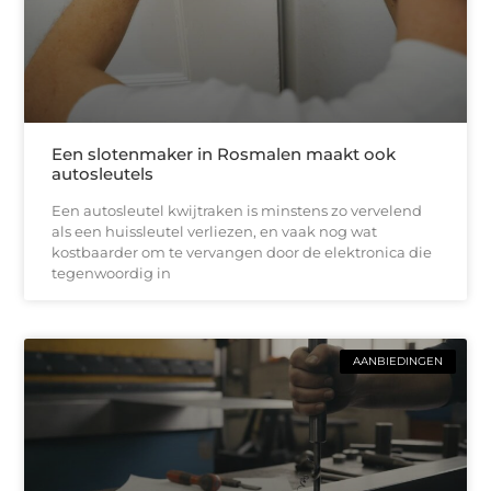
Een slotenmaker in Rosmalen maakt ook
autosleutels
Een autosleutel kwijtraken is minstens zo vervelend
als een huissleutel verliezen, en vaak nog wat
kostbaarder om te vervangen door de elektronica die
tegenwoordig in
AANBIEDINGEN