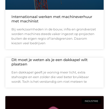
Internationaal werken met machineverhuur
met machinist
Bij werkzaamheden in de bouw, infra en grondverzet
worden machines steeds vaker ingezet op projecten
buiten de eigen regio of landsgrenzen. Daarom
kiezen veel bedrijven
Dit moet je weten als je een dakkapel wilt
plaatsen
Een dakkapel geeft je woning meer licht, extra
stahoogte en een zolder die veel beter bruikbaar
wordt. Toch is het verstandig om niet meteen te
INDUSTRIE