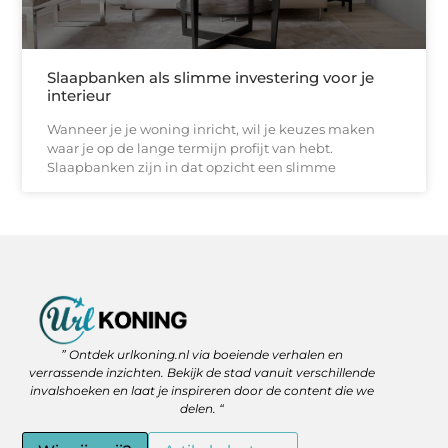
Slaapbanken als slimme investering voor je
interieur
Wanneer je je woning inricht, wil je keuzes maken
waar je op de lange termijn profijt van hebt.
Slaapbanken zijn in dat opzicht een slimme
Backlinks Kopen: Slimme Strategie of Gevaar voor je SEO?
Geld Verdienen via het Internet: Jouw Route naar Vrijheid en Flexibiliteit
” Ontdek urlkoning.nl via boeiende verhalen en
verrassende inzichten. Bekijk de stad vanuit verschillende
invalshoeken en laat je inspireren door de content die we
delen. “