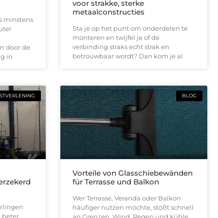
voor strakke, sterke
metaalconstructies
is minstens
Sta je op het punt om onderdelen te
utel
monteren en twijfel je of de
verbinding straks echt strak en
n door de
betrouwbaar wordt? Dan kom je al
g in
STVERLENING
BLOG
n
Vorteile von Glasschiebewänden
verzekerd
für Terrasse und Balkon
Wer Terrasse, Veranda oder Balkon
rlingen
häufiger nutzen möchte, stößt schnell
 beter,
an Grenzen. Wind, Regen und kühle