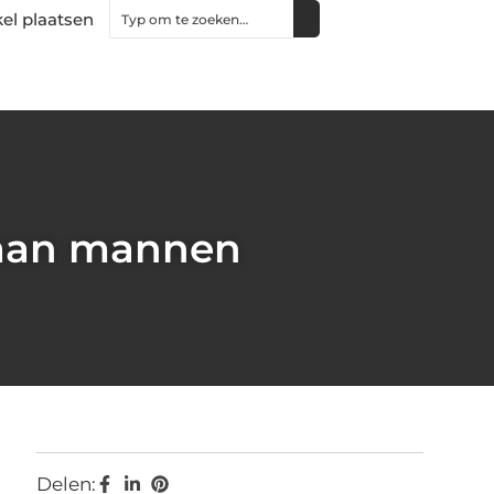
kel plaatsen
 aan mannen
Delen: