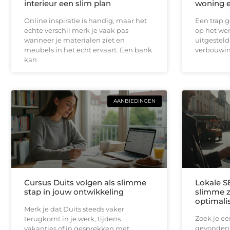
interieur een slim plan
woning e
Online inspiratie is handig, maar het
Een trap g
echte verschil merk je vaak pas
op het wer
wanneer je materialen ziet en
uitgesteld
meubels in het echt ervaart. Een bank
verbouwin
kan
AANBIEDINGEN
Cursus Duits volgen als slimme
Lokale S
stap in jouw ontwikkeling
slimme 
optimali
Merk je dat Duits steeds vaker
Zoek je e
terugkomt in je werk, tijdens
gevonden 
vakanties of in gesprekken met