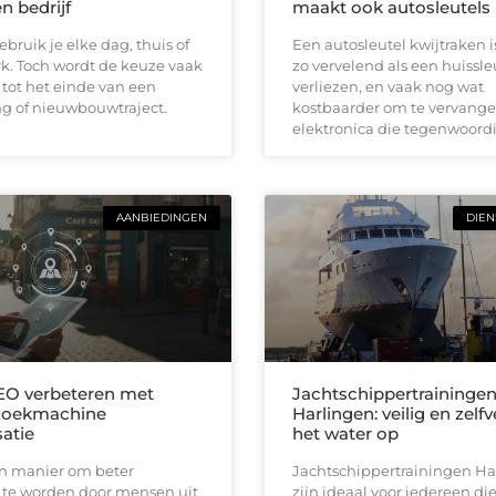
n bedrijf
maakt ook autosleutels
ebruik je elke dag, thuis of
Een autosleutel kwijtraken 
k. Toch wordt de keuze vaak
zo vervelend als een huissle
 tot het einde van een
verliezen, en vaak nog wat
g of nieuwbouwtraject.
kostbaarder om te vervange
elektronica die tegenwoordi
AANBIEDINGEN
DIEN
EO verbeteren met
Jachtschippertraininge
zoekmachine
Harlingen: veilig en zelf
satie
het water op
en manier om beter
Jachtschippertrainingen Ha
te worden door mensen uit
zijn ideaal voor iedereen die