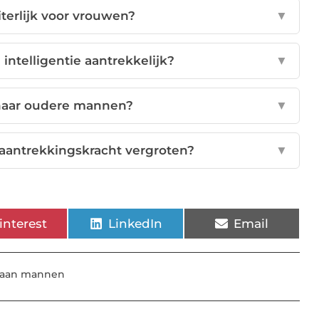
iterlijk voor vrouwen?
▼
ntelligentie aantrekkelijk?
▼
aar oudere mannen?
▼
 aantrekkingskracht vergroten?
▼
interest
LinkedIn
Email
k aan mannen