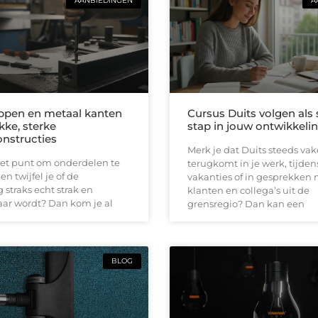
AANBIEDINGEN
A
ppen en metaal kanten
Cursus Duits volgen als
kke, sterke
stap in jouw ontwikkeli
nstructies
Merk je dat Duits steeds vak
het punt om onderdelen te
terugkomt in je werk, tijden
n twijfel je of de
vakanties of in gesprekken
 straks echt strak en
klanten en collega’s uit de
ar wordt? Dan kom je al
grensregio? Dan kan een
BLOG