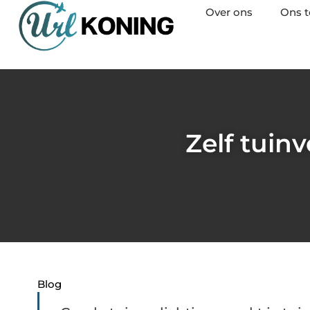
Over ons
Ons 
Zelf tuin
Blog