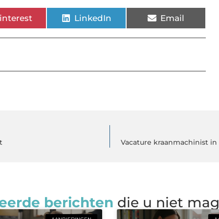
interest
LinkedIn
Email
t
Vacature kraanmachinist i
eerde berichten
die u niet ma