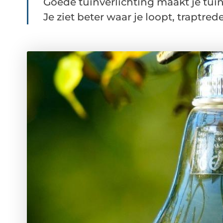
Goede tuinverlichting maakt je tuin 
Je ziet beter waar je loopt, traptrede