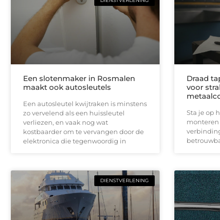
DIENSTVERLENING
Een slotenmaker in Rosmalen
Draad ta
maakt ook autosleutels
voor stra
metaalco
Een autosleutel kwijtraken is minstens
Sta je op 
zo vervelend als een huissleutel
monteren e
verliezen, en vaak nog wat
verbinding
kostbaarder om te vervangen door de
betrouwba
elektronica die tegenwoordig in
DIENSTVERLENING