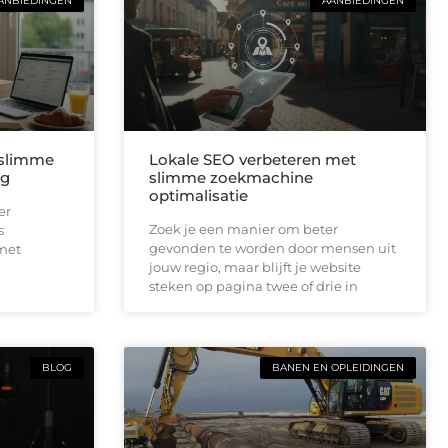
ANBIEDINGEN
AANBIEDINGEN
 slimme
Lokale SEO verbeteren met
ng
slimme zoekmachine
optimalisatie
er
Zoek je een manier om beter
s
gevonden te worden door mensen uit
 met
jouw regio, maar blijft je website
steken op pagina twee of drie in
BLOG
BANEN EN OPLEIDINGEN