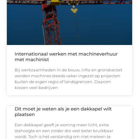
Internationaal werken met machineverhuur
met machinist
Bij werkzaamheden in de bouw, infra en grondverzet
worden machines steeds vaker ingezet op projecten
buiten de eigen regio of landsgrenzen. Daarom
kiezen veel bedrijven
Dit moet je weten als je een dakkapel wilt
plaatsen
Een dakkapel geeft je woning meer licht, extra
stahoogte en een zolder die veel beter bruikbaar
wordt. Toch is het verstandig om niet meteen te