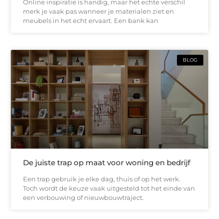
Online inspiratie is handig, maar het echte verschil
merk je vaak pas wanneer je materialen ziet en
meubels in het echt ervaart. Een bank kan
BLOG
De juiste trap op maat voor woning en bedrijf
Een trap gebruik je elke dag, thuis of op het werk.
Toch wordt de keuze vaak uitgesteld tot het einde van
een verbouwing of nieuwbouwtraject.