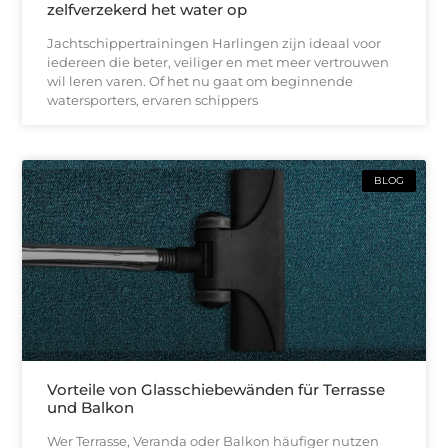
zelfverzekerd het water op
Jachtschippertrainingen Harlingen zijn ideaal voor
iedereen die beter, veiliger en met meer vertrouwen
wil leren varen. Of het nu gaat om beginnende
watersporters, ervaren schippers
BLOG
Vorteile von Glasschiebewänden für Terrasse
und Balkon
Wer Terrasse, Veranda oder Balkon häufiger nutzen