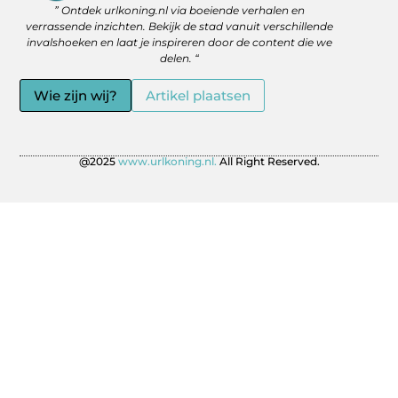
Backlinks Kopen: Slimme Strategie of Gevaar voor je SEO?
Geld Verdienen via het Internet: Jouw Route naar Vrijheid en Flexibiliteit
” Ontdek urlkoning.nl via boeiende verhalen en
verrassende inzichten. Bekijk de stad vanuit verschillende
invalshoeken en laat je inspireren door de content die we
delen. “
Wie zijn wij?
Artikel plaatsen
@2025
www.urlkoning.nl.
All Right Reserved.