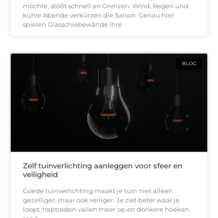
möchte, stößt schnell an Grenzen. Wind, Regen und
kühle Abende verkürzen die Saison. Genau hier
spielen Glasschiebewände ihre
BLOG
Zelf tuinverlichting aanleggen voor sfeer en
veiligheid
Goede tuinverlichting maakt je tuin niet alleen
gezelliger, maar ook veiliger. Je ziet beter waar je
loopt, traptreden vallen meer op en donkere hoeken