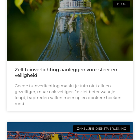
BLOG
Zelf tuinverlichting aanleggen voor sfeer en
veiligheid
Goede tuinverlichting maakt je tuin niet alleen
gezelliger, maar ook veiliger. Je ziet beter waar je
loopt, traptreden vallen meer op en donkere hoeken
rond
ZAKELIJKE DIENSTVERLENING