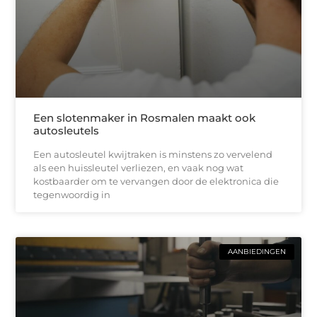
Een slotenmaker in Rosmalen maakt ook
autosleutels
Een autosleutel kwijtraken is minstens zo vervelend
als een huissleutel verliezen, en vaak nog wat
kostbaarder om te vervangen door de elektronica die
tegenwoordig in
AANBIEDINGEN