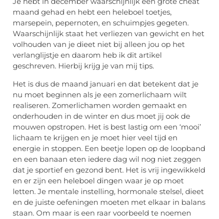
Je hebt in december waarschijnlijk één grote cheat
maand gehad en hebt een heleboel toetjes,
marsepein, pepernoten, en schuimpjes gegeten.
Waarschijnlijk staat het verliezen van gewicht en het
volhouden van je dieet niet bij alleen jou op het
verlanglijstje en daarom heb ik dit artikel
geschreven. Hierbij krijg je van mij tips.
Het is dus de maand januari en dat betekent dat je
nu moet beginnen als je een zomerlichaam wilt
realiseren. Zomerlichamen worden gemaakt en
onderhouden in de winter en dus moet jij ook de
mouwen opstropen. Het is best lastig om een ‘mooi’
lichaam te krijgen en je moet hier veel tijd en
energie in stoppen. Een beetje lopen op de loopband
en een banaan eten iedere dag wil nog niet zeggen
dat je sportief en gezond bent. Het is vrij ingewikkeld
en er zijn een heleboel dingen waar je op moet
letten. Je mentale instelling, hormonale stelsel, dieet
en de juiste oefeningen moeten met elkaar in balans
staan. Om maar is een raar voorbeeld te noemen