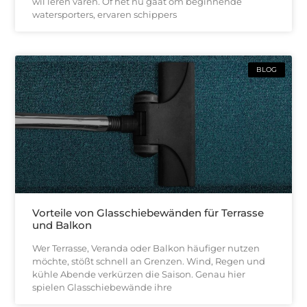
wil leren varen. Of het nu gaat om beginnende
watersporters, ervaren schippers
BLOG
Vorteile von Glasschiebewänden für Terrasse
und Balkon
Wer Terrasse, Veranda oder Balkon häufiger nutzen
möchte, stößt schnell an Grenzen. Wind, Regen und
kühle Abende verkürzen die Saison. Genau hier
spielen Glasschiebewände ihre