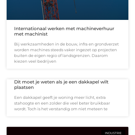
Internationaal werken met machineverhuur
met machinist
Bij werkzaamheden in de bouw, infra en grondverzet
worden machines steeds vaker ingezet op projecten
buiten de eigen regio of landsgrenzen. Daarom
kiezen veel bedrijven
Dit moet je weten als je een dakkapel wilt
plaatsen
Een dakkapel geeft je woning meer licht, extra
stahoogte en een zolder die veel beter bruikbaar
wordt. Toch is het verstandig om niet meteen te
INDUSTRIE