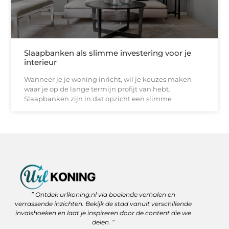
Slaapbanken als slimme investering voor je
interieur
Wanneer je je woning inricht, wil je keuzes maken
waar je op de lange termijn profijt van hebt.
Slaapbanken zijn in dat opzicht een slimme
Backlinks Kopen: Slimme Strategie of Gevaar voor je SEO?
Geld Verdienen via het Internet: Jouw Route naar Vrijheid en Flexibiliteit
” Ontdek urlkoning.nl via boeiende verhalen en
verrassende inzichten. Bekijk de stad vanuit verschillende
invalshoeken en laat je inspireren door de content die we
delen. “