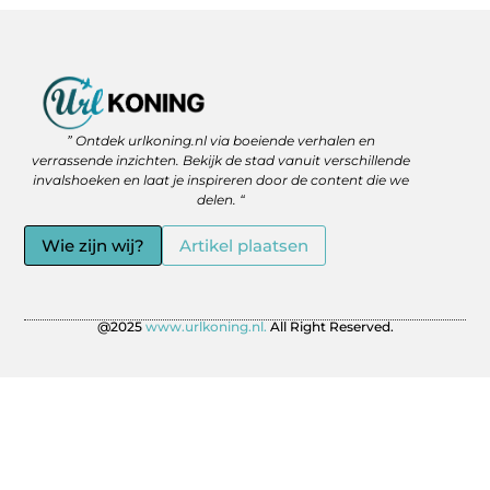
Backlinks Kopen: Slimme Strategie of Gevaar voor je SEO?
Geld Verdienen via het Internet: Jouw Route naar Vrijheid en Flexibiliteit
” Ontdek urlkoning.nl via boeiende verhalen en
verrassende inzichten. Bekijk de stad vanuit verschillende
invalshoeken en laat je inspireren door de content die we
delen. “
Wie zijn wij?
Artikel plaatsen
@2025
www.urlkoning.nl.
All Right Reserved.