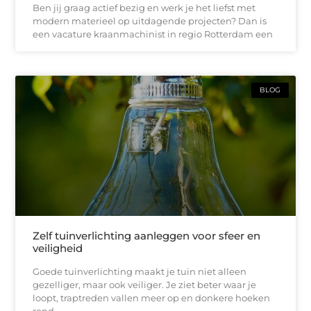
Ben jij graag actief bezig en werk je het liefst met
modern materieel op uitdagende projecten? Dan is
een vacature kraanmachinist in regio Rotterdam een
BLOG
Zelf tuinverlichting aanleggen voor sfeer en
veiligheid
Goede tuinverlichting maakt je tuin niet alleen
gezelliger, maar ook veiliger. Je ziet beter waar je
loopt, traptreden vallen meer op en donkere hoeken
rond