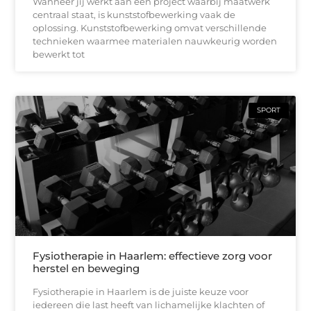
Wanneer jij werkt aan een project waarbij maatwerk
centraal staat, is kunststofbewerking vaak de
oplossing. Kunststofbewerking omvat verschillende
technieken waarmee materialen nauwkeurig worden
bewerkt tot
SPORT
Fysiotherapie in Haarlem: effectieve zorg voor
herstel en beweging
Fysiotherapie in Haarlem is de juiste keuze voor
iedereen die last heeft van lichamelijke klachten of