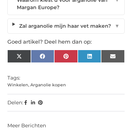
Waarom kiest u voor arganolie van
▼
Margan Europe?
Zal arganolie mijn haar vet maken?
▼
Goed artikel? Deel hem dan op:
X
Facebook
Pinterest
LinkedIn
Email
(Twitter)
Tags:
Winkelen
,
Arganolie kopen
Delen:
Meer Berichten