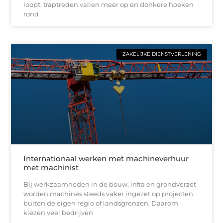
loopt, traptreden vallen meer op en donkere hoeken
rond
ZAKELIJKE DIENSTVERLENING
Internationaal werken met machineverhuur
met machinist
Bij werkzaamheden in de bouw, infra en grondverzet
worden machines steeds vaker ingezet op projecten
buiten de eigen regio of landsgrenzen. Daarom
kiezen veel bedrijven