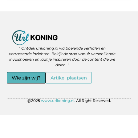
Backlinks Kopen: Slimme Strategie of Gevaar voor je SEO?
Geld Verdienen via het Internet: Jouw Route naar Vrijheid en Flexibiliteit
” Ontdek urlkoning.nl via boeiende verhalen en
verrassende inzichten. Bekijk de stad vanuit verschillende
invalshoeken en laat je inspireren door de content die we
delen. “
Wie zijn wij?
Artikel plaatsen
@2025
www.urlkoning.nl.
All Right Reserved.