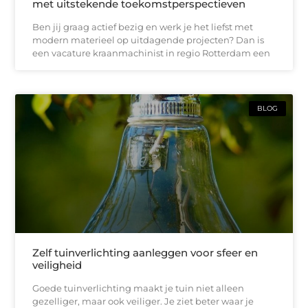
met uitstekende toekomstperspectieven
Ben jij graag actief bezig en werk je het liefst met
modern materieel op uitdagende projecten? Dan is
een vacature kraanmachinist in regio Rotterdam een
BLOG
Zelf tuinverlichting aanleggen voor sfeer en
veiligheid
Goede tuinverlichting maakt je tuin niet alleen
gezelliger, maar ook veiliger. Je ziet beter waar je