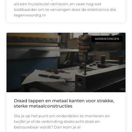
als een huissleutel verliezen, en vaak nog wat
kostbaarder om te vervangen door de elektronica die
tegenwoordig in
AANBIEDINGEN
Draad tappen en metaal kanten voor strakke,
sterke metaalconstructies
Sta je op het punt om onderdelen te monteren en
twijfel je of de verbinding straks echt strak en
betrouwbaar wordt? Dan kom je al