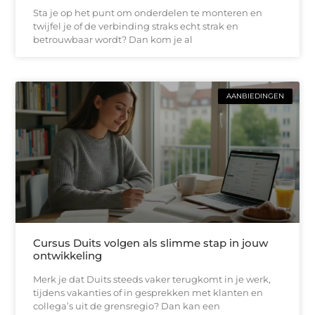
Sta je op het punt om onderdelen te monteren en
twijfel je of de verbinding straks echt strak en
betrouwbaar wordt? Dan kom je al
AANBIEDINGEN
Cursus Duits volgen als slimme stap in jouw
ontwikkeling
Merk je dat Duits steeds vaker terugkomt in je werk,
tijdens vakanties of in gesprekken met klanten en
collega’s uit de grensregio? Dan kan een