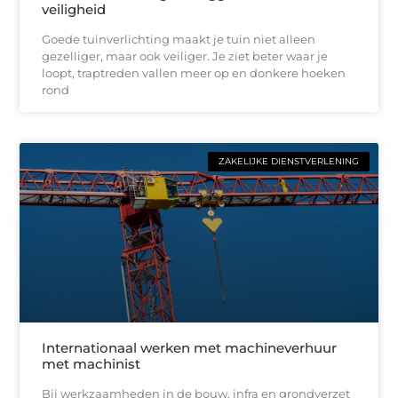
veiligheid
Goede tuinverlichting maakt je tuin niet alleen
gezelliger, maar ook veiliger. Je ziet beter waar je
loopt, traptreden vallen meer op en donkere hoeken
rond
ZAKELIJKE DIENSTVERLENING
Internationaal werken met machineverhuur
met machinist
Bij werkzaamheden in de bouw, infra en grondverzet