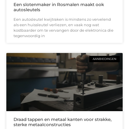
Een slotenmaker in Rosmalen maakt ook
autosleutels
Een autosleutel kwijtraken is minstens zo vervelend
als een huissleutel verliezen, en vaak nog wat
kostbaarder om te vervangen door de elektronica die
tegenwoordig in
AANBIEDINGEN
Draad tappen en metaal kanten voor strakke,
sterke metaalconstructies