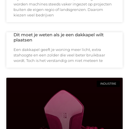
worden machines steeds vaker ingezet op projecten
buiten de eigen regio of landsgrenzen. Daarom
kiezen veel bedrijven
Dit moet je weten als je een dakkapel wilt
plaatsen
Een dakkapel geeft je woning meer licht, extra
stahoogte en een zolder die veel beter bruikbaar
wordt. Toch is het verstandig om niet meteen te
INDUSTRIE