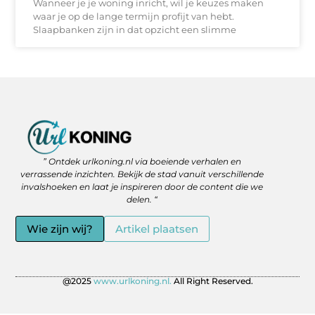
Wanneer je je woning inricht, wil je keuzes maken
waar je op de lange termijn profijt van hebt.
Slaapbanken zijn in dat opzicht een slimme
Backlinks Kopen: Slimme Strategie of Gevaar voor je SEO?
Geld Verdienen via het Internet: Jouw Route naar Vrijheid en Flexibiliteit
” Ontdek urlkoning.nl via boeiende verhalen en
verrassende inzichten. Bekijk de stad vanuit verschillende
invalshoeken en laat je inspireren door de content die we
delen. “
Wie zijn wij?
Artikel plaatsen
@2025
www.urlkoning.nl.
All Right Reserved.