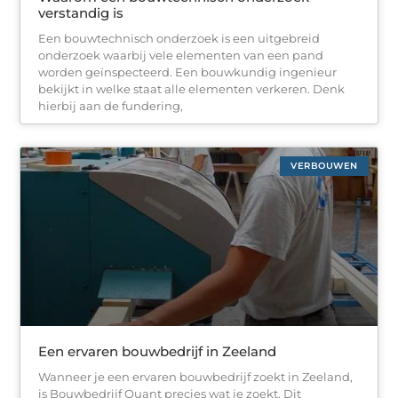
verstandig is
Een bouwtechnisch onderzoek is een uitgebreid
onderzoek waarbij vele elementen van een pand
worden geïnspecteerd. Een bouwkundig ingenieur
bekijkt in welke staat alle elementen verkeren. Denk
hierbij aan de fundering,
VERBOUWEN
Een ervaren bouwbedrijf in Zeeland
Wanneer je een ervaren bouwbedrijf zoekt in Zeeland,
is Bouwbedrijf Quant precies wat je zoekt. Dit