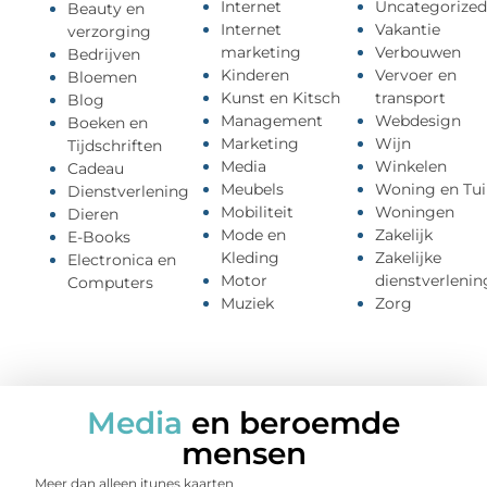
Internet
Uncategorized
Beauty en
Internet
Vakantie
verzorging
marketing
Verbouwen
Bedrijven
Kinderen
Vervoer en
Bloemen
Kunst en Kitsch
transport
Blog
Management
Webdesign
Boeken en
Marketing
Wijn
Tijdschriften
Media
Winkelen
Cadeau
Meubels
Woning en Tui
Dienstverlening
Mobiliteit
Woningen
Dieren
Mode en
Zakelijk
E-Books
Kleding
Zakelijke
Electronica en
Motor
dienstverlenin
Computers
Muziek
Zorg
Media
en beroemde
mensen
Meer dan alleen itunes kaarten