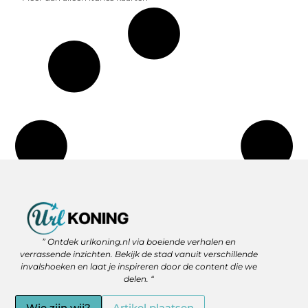
Backlinks Kopen: Slimme Strategie of Gevaar voor je SEO?
Geld Verdienen via het Internet: Jouw Route naar Vrijheid en Flexibiliteit
” Ontdek urlkoning.nl via boeiende verhalen en
verrassende inzichten. Bekijk de stad vanuit verschillende
invalshoeken en laat je inspireren door de content die we
delen. “
Wie zijn wij?
Artikel plaatsen