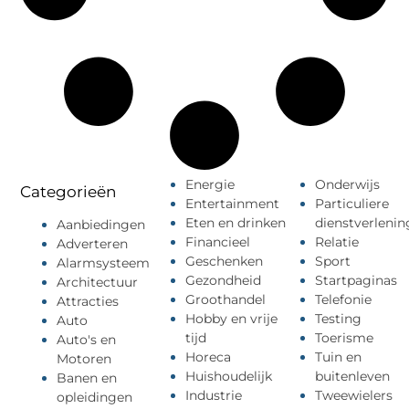
Energie
Onderwijs
Categorieën
Entertainment
Particuliere
Eten en drinken
dienstverlenin
Aanbiedingen
Financieel
Relatie
Adverteren
Geschenken
Sport
Alarmsysteem
Gezondheid
Startpaginas
Architectuur
Groothandel
Telefonie
Attracties
Hobby en vrije
Testing
Auto
tijd
Toerisme
Auto's en
Horeca
Tuin en
Motoren
Huishoudelijk
buitenleven
Banen en
Industrie
Tweewielers
opleidingen