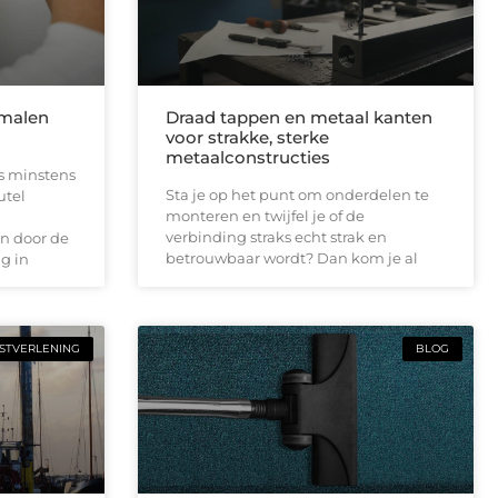
smalen
Draad tappen en metaal kanten
voor strakke, sterke
metaalconstructies
is minstens
Sta je op het punt om onderdelen te
utel
monteren en twijfel je of de
verbinding straks echt strak en
n door de
betrouwbaar wordt? Dan kom je al
g in
STVERLENING
BLOG