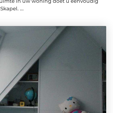
n ruimte in uw woning doet u eenvoudig
kapel. ...