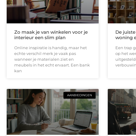
Zo maak je van winkelen voor je
De juist
interieur een slim plan
woning e
Online inspiratie is handig, maar het
Een trap g
echte verschil merk je vaak pas
op het wer
wanneer je materialen ziet en
uitgesteld
meubels in het echt ervaart. Een bank
verbouwin
kan
AANBIEDINGEN