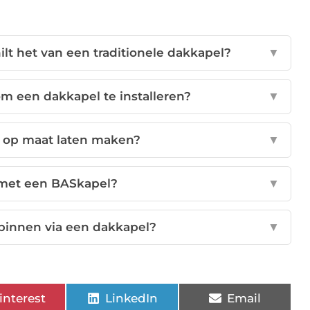
lt het van een traditionele dakkapel?
▼
m een dakkapel te installeren?
▼
l op maat laten maken?
▼
 met een BASkapel?
▼
 binnen via een dakkapel?
▼
interest
LinkedIn
Email