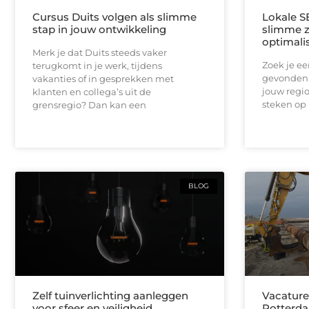
Cursus Duits volgen als slimme
Lokale S
stap in jouw ontwikkeling
slimme 
optimali
Merk je dat Duits steeds vaker
Zoek je e
terugkomt in je werk, tijdens
gevonden 
vakanties of in gesprekken met
jouw regio
klanten en collega’s uit de
steken op 
grensregio? Dan kan een
BLOG
Zelf tuinverlichting aanleggen
Vacature
voor sfeer en veiligheid
Rotterda