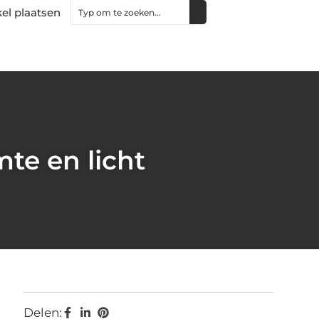
kel plaatsen
te en licht
Delen: