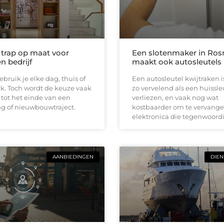
e trap op maat voor
Een slotenmaker in Ro
n bedrijf
maakt ook autosleutels
ebruik je elke dag, thuis of
Een autosleutel kwijtraken 
k. Toch wordt de keuze vaak
zo vervelend als een huissle
 tot het einde van een
verliezen, en vaak nog wat
g of nieuwbouwtraject.
kostbaarder om te vervange
elektronica die tegenwoordi
AANBIEDINGEN
DIEN