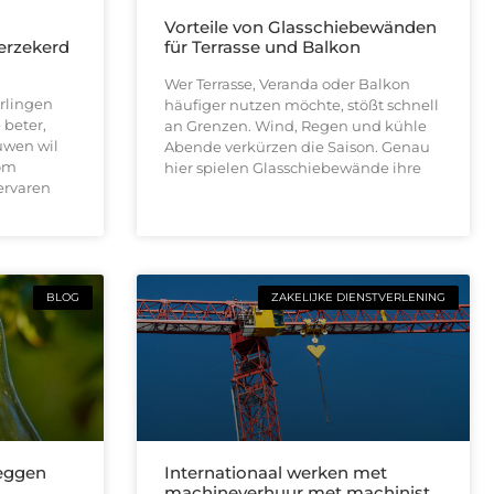
n
Vorteile von Glasschiebewänden
verzekerd
für Terrasse und Balkon
Wer Terrasse, Veranda oder Balkon
rlingen
häufiger nutzen möchte, stößt schnell
 beter,
an Grenzen. Wind, Regen und kühle
uwen wil
Abende verkürzen die Saison. Genau
 om
hier spielen Glasschiebewände ihre
ervaren
BLOG
ZAKELIJKE DIENSTVERLENING
leggen
Internationaal werken met
machineverhuur met machinist