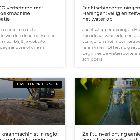
EO verbeteren met
Jachtschippertraininge
zoekmachine
Harlingen: veilig en zelf
satie
het water op
en manier om beter
Jachtschippertrainingen Ha
te worden door mensen uit
zijn ideaal voor iedereen die
, maar blijft je website
veiliger en met meer vertro
pagina twee of drie in
leren varen. Of het nu gaat
beginnende watersporters, 
schippers
BANEN EN OPLEIDINGEN
 kraanmachinist in regio
Zelf tuinverlichting aan
m met uitstekende
voor sfeer en veiligheid