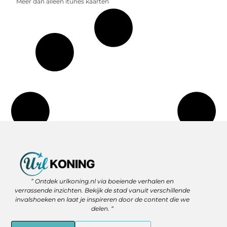
Meer dan alleen itunes kaarten
Backlinks Kopen: Slimme Strategie of Gevaar voor je SEO?
Geld Verdienen via het Internet: Jouw Route naar Vrijheid en Flexibiliteit
” Ontdek urlkoning.nl via boeiende verhalen en
verrassende inzichten. Bekijk de stad vanuit verschillende
invalshoeken en laat je inspireren door de content die we
delen. “