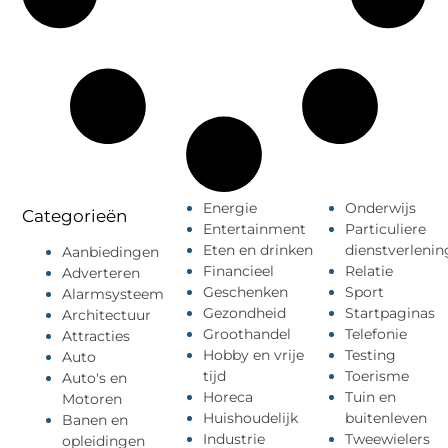
Energie
Onderwijs
Categorieën
Entertainment
Particuliere
Eten en drinken
dienstverlenin
Aanbiedingen
Financieel
Relatie
Adverteren
Geschenken
Sport
Alarmsysteem
Gezondheid
Startpaginas
Architectuur
Groothandel
Telefonie
Attracties
Hobby en vrije
Testing
Auto
tijd
Toerisme
Auto's en
Horeca
Tuin en
Motoren
Huishoudelijk
buitenleven
Banen en
Industrie
Tweewielers
opleidingen