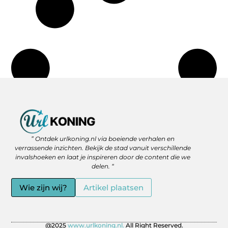
Backlinks Kopen: Slimme Strategie of Gevaar voor je SEO?
Geld Verdienen via het Internet: Jouw Route naar Vrijheid en Flexibiliteit
” Ontdek urlkoning.nl via boeiende verhalen en
verrassende inzichten. Bekijk de stad vanuit verschillende
invalshoeken en laat je inspireren door de content die we
delen. “
Wie zijn wij?
Artikel plaatsen
@2025
www.urlkoning.nl.
All Right Reserved.