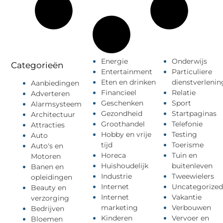
Energie
Onderwijs
Categorieën
Entertainment
Particuliere
Eten en drinken
dienstverlenin
Aanbiedingen
Financieel
Relatie
Adverteren
Geschenken
Sport
Alarmsysteem
Gezondheid
Startpaginas
Architectuur
Groothandel
Telefonie
Attracties
Hobby en vrije
Testing
Auto
tijd
Toerisme
Auto's en
Horeca
Tuin en
Motoren
Huishoudelijk
buitenleven
Banen en
Industrie
Tweewielers
opleidingen
Internet
Uncategorized
Beauty en
Internet
Vakantie
verzorging
marketing
Verbouwen
Bedrijven
Kinderen
Vervoer en
Bloemen