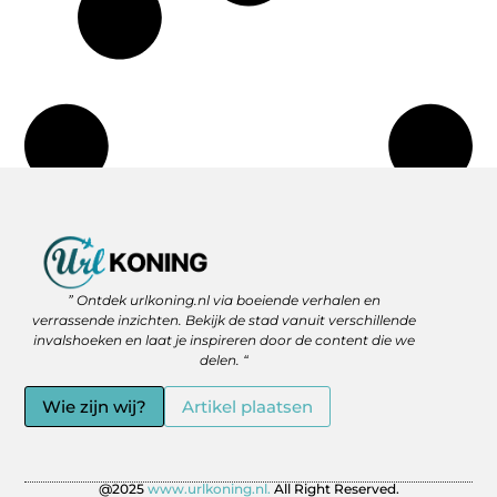
Backlinks Kopen: Slimme Strategie of Gevaar voor je SEO?
Geld Verdienen via het Internet: Jouw Route naar Vrijheid en Flexibiliteit
” Ontdek urlkoning.nl via boeiende verhalen en
verrassende inzichten. Bekijk de stad vanuit verschillende
invalshoeken en laat je inspireren door de content die we
delen. “
Wie zijn wij?
Artikel plaatsen
@2025
www.urlkoning.nl.
All Right Reserved.