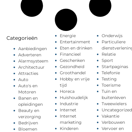
Energie
Onderwijs
Categorieën
Entertainment
Particuliere
Eten en drinken
dienstverlenin
Aanbiedingen
Financieel
Relatie
Adverteren
Geschenken
Sport
Alarmsysteem
Gezondheid
Startpaginas
Architectuur
Groothandel
Telefonie
Attracties
Hobby en vrije
Testing
Auto
tijd
Toerisme
Auto's en
Horeca
Tuin en
Motoren
Huishoudelijk
buitenleven
Banen en
Industrie
Tweewielers
opleidingen
Internet
Uncategorized
Beauty en
Internet
Vakantie
verzorging
marketing
Verbouwen
Bedrijven
Kinderen
Vervoer en
Bloemen