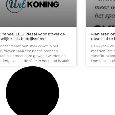
 paneel LED, ideaal voor zowel de
Manieren o
selijke- als bedrijfssfeer!
oksels af t
r het creëren van sfeer wordt in het
Ben jij één v
rijfsleven vaak een beetje omheen
met donkere o
raaid. Er moet hard gewerkt worden en
vanaf kunt ko
r dingen zoals de sfeer in het pand is vaak
Donkere okse