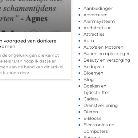
Aanbiedingen
Adverteren
Alarmsysteem
Architectuur
Attracties
m voorgoed van donkere
Auto
e komen
Auto's en Motoren
Banen en opleidingen
an de ongelukkigen die kampt
Beauty en verzorging
ksels? Dan hoop ik dat je er
Bedrijven
men aan de hand van dit artikel.
ls kunnen door
Bloemen
Blog
Boeken en
Tijdschriften
Cadeau
Dienstverlening
Dieren
E-Books
Electronica en
Computers
Energie