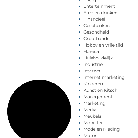
Entertainment
Eten en drinken
Financieel
Geschenken
Gezondheid
Groothandel
Hobby en vrije tijd
Horeca
Huishoudelijk
Industrie
Internet
Internet marketing
Kinderen
Kunst en Kitsch
Management
Marketing
Media
Meubels
Mobiliteit
Mode en Kleding
Motor