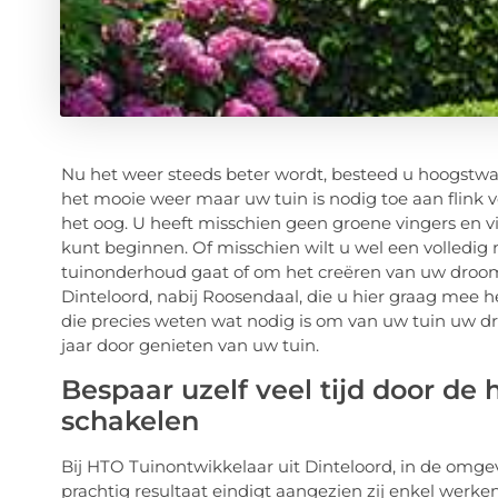
Nu het weer steeds beter wordt, besteed u hoogstwaar
het mooie weer maar uw tuin is nodig toe aan flink
het oog. U heeft misschien geen groene vingers en v
kunt beginnen. Of misschien wilt u wel een volledig
tuinonderhoud gaat of om het creëren van uw droomt
Dinteloord, nabij Roosendaal, die u hier graag mee h
die precies weten wat nodig is om van uw tuin uw d
jaar door genieten van uw tuin.
Bespaar uzelf veel tijd door de h
schakelen
Bij HTO Tuinontwikkelaar uit Dinteloord, in de omg
prachtig resultaat eindigt aangezien zij enkel werk