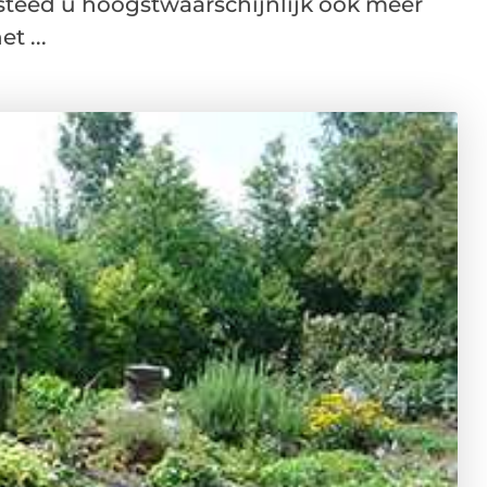
steed u hoogstwaarschijnlijk ook meer
t ...