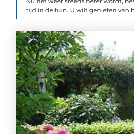
Nu het weer steeds beter wordt, be
tijd in de tuin. U wilt genieten van he