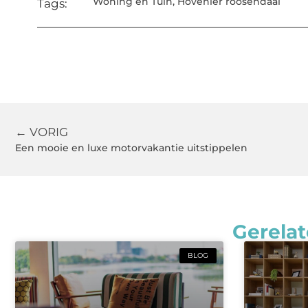
Woning en Tuin
,
Hovenier roosendaal
Tags:
← VORIG
Een mooie en luxe motorvakantie uitstippelen
Gerelat
BLOG