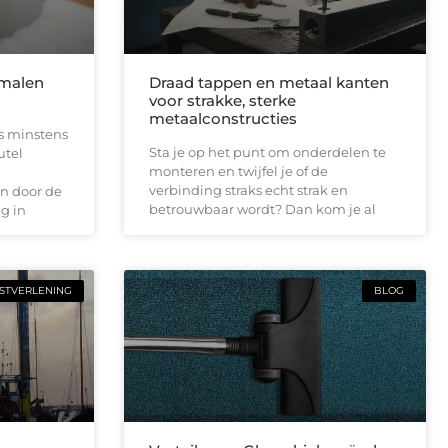
smalen
Draad tappen en metaal kanten
voor strakke, sterke
metaalconstructies
is minstens
Sta je op het punt om onderdelen te
utel
monteren en twijfel je of de
verbinding straks echt strak en
n door de
betrouwbaar wordt? Dan kom je al
g in
STVERLENING
BLOG