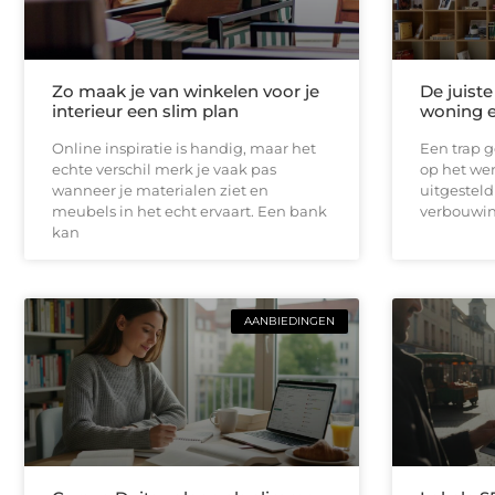
Zo maak je van winkelen voor je
De juist
interieur een slim plan
woning e
Online inspiratie is handig, maar het
Een trap g
echte verschil merk je vaak pas
op het wer
wanneer je materialen ziet en
uitgesteld
meubels in het echt ervaart. Een bank
verbouwin
kan
AANBIEDINGEN