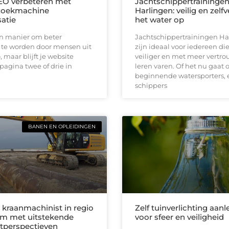
EO verbeteren met
Jachtschippertraininge
zoekmachine
Harlingen: veilig en zelf
satie
het water op
en manier om beter
Jachtschippertrainingen Ha
te worden door mensen uit
zijn ideaal voor iedereen die
, maar blijft je website
veiliger en met meer vertro
pagina twee of drie in
leren varen. Of het nu gaat
beginnende watersporters, 
schippers
BANEN EN OPLEIDINGEN
 kraanmachinist in regio
Zelf tuinverlichting aan
m met uitstekende
voor sfeer en veiligheid
tperspectieven