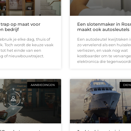
e trap op maat voor
Een slotenmaker in Ro
n bedrijf
maakt ook autosleutels
ebruik je elke dag, thuis of
Een autosleutel kwijtraken 
k. Toch wordt de keuze vaak
zo vervelend als een huissle
 tot het einde van een
verliezen, en vaak nog wat
g of nieuwbouwtraject.
kostbaarder om te vervange
elektronica die tegenwoordi
AANBIEDINGEN
DIEN