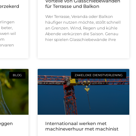
n
Vorteile von Glasschiebewänden
verzekerd
für Terrasse und Balkon
Wer Terrasse, Veranda oder Balkon
rlingen
häufiger nutzen möchte, stößt schnell
 beter,
an Grenzen. Wind, Regen und kühle
uwen wil
Abende verkürzen die Saison. Genau
 om
hier spielen Glasschiebewände ihre
ervaren
BLOG
ZAKELIJKE DIENSTVERLENING
leggen
Internationaal werken met
machineverhuur met machinist