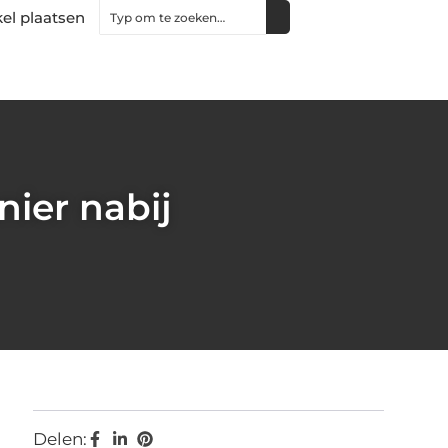
kel plaatsen
nier nabij
Delen: