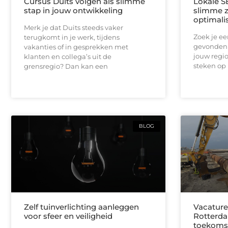
Cursus Duits volgen als slimme
Lokale S
stap in jouw ontwikkeling
slimme 
optimali
Merk je dat Duits steeds vaker
Zoek je e
terugkomt in je werk, tijdens
gevonden 
vakanties of in gesprekken met
jouw regio
klanten en collega’s uit de
steken op 
grensregio? Dan kan een
BLOG
Zelf tuinverlichting aanleggen
Vacature
voor sfeer en veiligheid
Rotterda
toekoms