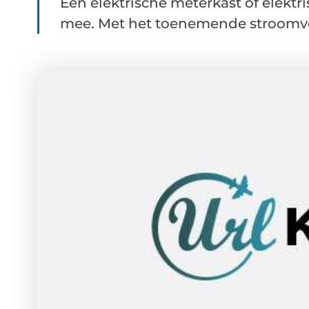
Een elektrische meterkast of elektr
mee. Met het toenemende stroomverb