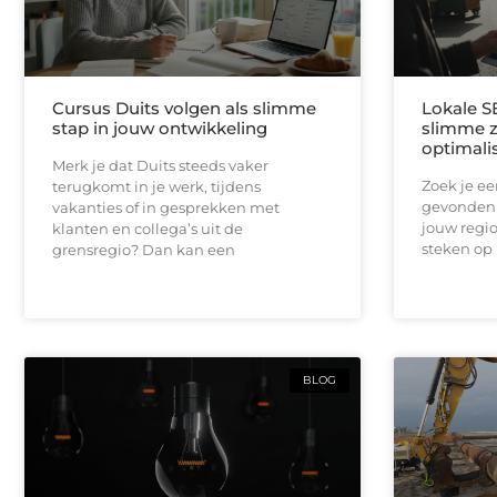
Cursus Duits volgen als slimme
Lokale S
stap in jouw ontwikkeling
slimme 
optimali
Merk je dat Duits steeds vaker
Zoek je e
terugkomt in je werk, tijdens
gevonden 
vakanties of in gesprekken met
jouw regio
klanten en collega’s uit de
steken op 
grensregio? Dan kan een
BLOG