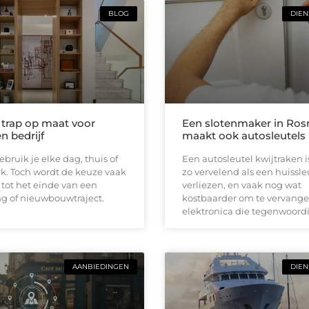
BLOG
DIEN
e trap op maat voor
Een slotenmaker in Ro
n bedrijf
maakt ook autosleutels
ebruik je elke dag, thuis of
Een autosleutel kwijtraken 
k. Toch wordt de keuze vaak
zo vervelend als een huissle
 tot het einde van een
verliezen, en vaak nog wat
g of nieuwbouwtraject.
kostbaarder om te vervange
elektronica die tegenwoordi
AANBIEDINGEN
DIEN