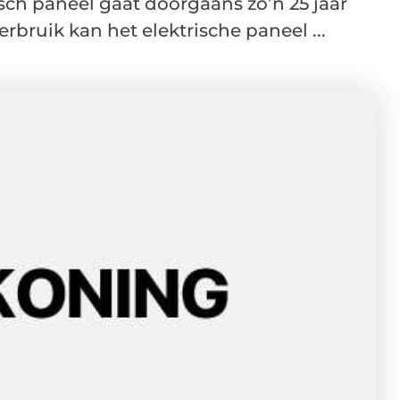
isch paneel gaat doorgaans zo’n 25 jaar
ruik kan het elektrische paneel ...