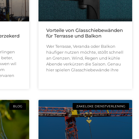
n
Vorteile von Glasschiebewänden
verzekerd
für Terrasse und Balkon
Wer Terrasse, Veranda oder Balkon
rlingen
häufiger nutzen möchte, stößt schnell
 beter,
an Grenzen. Wind, Regen und kühle
uwen wil
Abende verkürzen die Saison. Genau
 om
hier spielen Glasschiebewände ihre
ervaren
BLOG
ZAKELIJKE DIENSTVERLENING