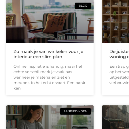
BLOG
Zo maak je van winkelen voor je
De juist
interieur een slim plan
woning e
Online inspiratie is handig, maar het
Een trap g
echte verschil merk je vaak pas
op het wer
wanneer je materialen ziet en
uitgesteld
meubels in het echt ervaart. Een bank
verbouwin
kan
AANBIEDINGEN