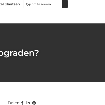
kel plaatsen
pgraden?
Delen: