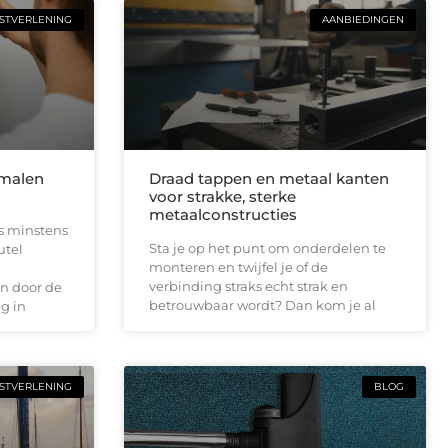
STVERLENING
AANBIEDINGEN
smalen
Draad tappen en metaal kanten
voor strakke, sterke
metaalconstructies
is minstens
Sta je op het punt om onderdelen te
utel
monteren en twijfel je of de
verbinding straks echt strak en
n door de
betrouwbaar wordt? Dan kom je al
g in
STVERLENING
BLOG