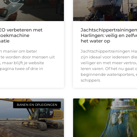
EO verbeteren met
Jachtschippertraininge
zoekmachine
Harlingen: veilig en zelf
satie
het water op
en manier om beter
Jachtschippertrainingen Ha
te worden door mensen uit
zijn ideaal voor iedereen die
, maar blijft je website
veiliger en met meer vertro
pagina twee of drie in
leren varen. Of het nu gaat
beginnende watersporters, 
schippers
BANEN EN OPLEIDINGEN