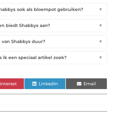
Shabbys ook als bloempot gebruiken?
▼
en biedt Shabbys aan?
▼
n van Shabbys duur?
▼
 ik een speciaal artikel zoek?
▼
interest
LinkedIn
Email