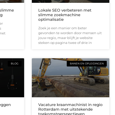
 slimme
Lokale SEO verbeteren met
ng
slimme zoekmachine
optimalisatie
er
Zoek je een manier om beter
s
gevonden te worden door mensen uit
 met
jouw regio, maar blijft je website
steken op pagina twee of drie in
BLOG
BANEN EN OPLEIDINGEN
leggen
Vacature kraanmachinist in regio
Rotterdam met uitstekende
toekomstperspectieven