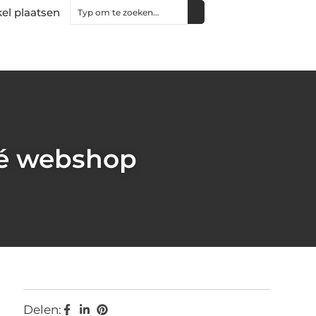
kel plaatsen
 dé webshop
Delen: