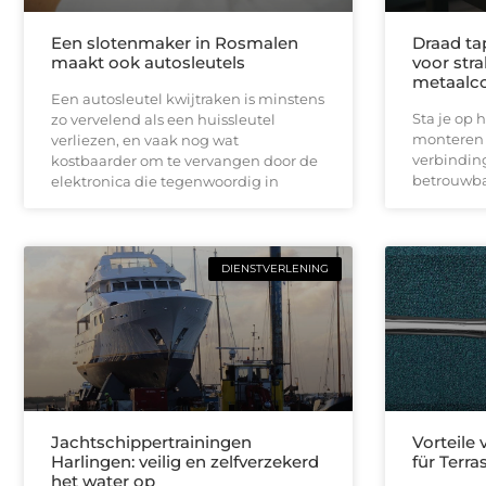
Een slotenmaker in Rosmalen
Draad ta
maakt ook autosleutels
voor stra
metaalco
Een autosleutel kwijtraken is minstens
Sta je op 
zo vervelend als een huissleutel
monteren e
verliezen, en vaak nog wat
verbinding
kostbaarder om te vervangen door de
betrouwba
elektronica die tegenwoordig in
DIENSTVERLENING
Jachtschippertrainingen
Vorteile
Harlingen: veilig en zelfverzekerd
für Terr
het water op