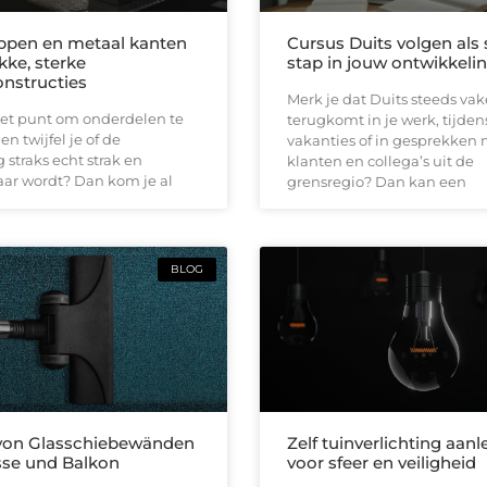
ppen en metaal kanten
Cursus Duits volgen als
kke, sterke
stap in jouw ontwikkeli
nstructies
Merk je dat Duits steeds vak
het punt om onderdelen te
terugkomt in je werk, tijden
n twijfel je of de
vakanties of in gesprekken
 straks echt strak en
klanten en collega’s uit de
ar wordt? Dan kom je al
grensregio? Dan kan een
BLOG
 von Glasschiebewänden
Zelf tuinverlichting aan
asse und Balkon
voor sfeer en veiligheid