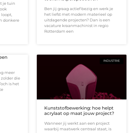
 je tuin
Ben jij graag actief bezig en werk je
 ook
het liefst met modern materieel op
 loopt,
uitdagende projecten? Dan is een
en donkere
vacature kraanmachinist in regio
Rotterdam een
 een
INDUSTRIE
ing meer
 zolder die
Toch is het
te
Kunststofbewerking: hoe helpt
acrylaat op maat jouw project?
Wanneer jij werkt aan een project
waarbij maatwerk centraal staat, is