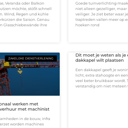
se, Veranda oder Balkon
Goede tuinverlichting maakt
utzen möchte, stößt schnell
niet alleen gezelliger, maar
n. Wind, Regen und kühle
veiliger. Je ziet beter waar je
rkürzen die Saison. Genau
traptreden vallen meer op 
len Glasschiebewände ihre
hoeken rond
Dit moet je weten als je
ZAKELIJKE DIENSTVERLENING
dakkapel wilt plaatsen
Een dakkapel geeft je won
licht, extra stahoogte en een
veel beter bruikbaar wordt. 
verstandig om niet meteen 
ionaal werken met
verhuur met machinist
aamheden in de bouw, infra
erzet worden machines