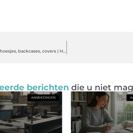
Goedkoopste iPhone 12 hoesjes zoals bookcases, siliconen hoesjes, backcases, covers | Hoesje.shop
eerde berichten
die u niet ma
AANBIEDINGEN
A