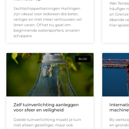
Wer Terras
Jachtschippertrainingen Harlingen
häufiger n
zijn ideaal voor iedereen die beter,
an Grenze
veiliger en met meer vertrouwen wil
Abende ve
leren varen. Of het nu gaat om
hier spie
beginnende watersporters, ervaren
schippers
BLOG
Zelf tuinverlichting aanleggen
Internat
voor sfeer en veiligheid
machine
Goede tuinverlichting maakt je tuin
Bij werkz
niet alleen gezelliger, maar ook
en grondv