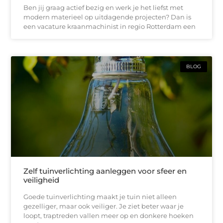
Ben jij graag actief bezig en werk je het liefst met
modern materieel op uitdagende projecten? Dan is
een vacature kraanmachinist in regio Rotterdam een
BLOG
Zelf tuinverlichting aanleggen voor sfeer en
veiligheid
Goede tuinverlichting maakt je tuin niet alleen
gezelliger, maar ook veiliger. Je ziet beter waar je
loopt, traptreden vallen meer op en donkere hoeken