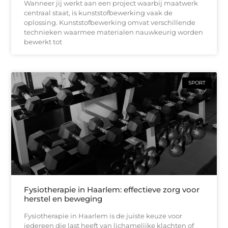
Wanneer jij werkt aan een project waarbij maatwerk
centraal staat, is kunststofbewerking vaak de
oplossing. Kunststofbewerking omvat verschillende
technieken waarmee materialen nauwkeurig worden
bewerkt tot
SPORT
Fysiotherapie in Haarlem: effectieve zorg voor
herstel en beweging
Fysiotherapie in Haarlem is de juiste keuze voor
iedereen die last heeft van lichamelijke klachten of