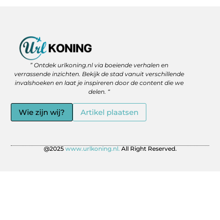
Backlinks Kopen: Slimme Strategie of Gevaar voor je SEO?
Geld Verdienen via het Internet: Jouw Route naar Vrijheid en Flexibiliteit
” Ontdek urlkoning.nl via boeiende verhalen en
verrassende inzichten. Bekijk de stad vanuit verschillende
invalshoeken en laat je inspireren door de content die we
delen. “
Wie zijn wij?
Artikel plaatsen
@2025
www.urlkoning.nl.
All Right Reserved.