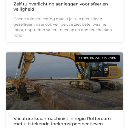
Zelf tuinverlichting aanleggen voor sfeer en
veiligheid
Goede tuinverlichting maakt je tuin niet alleen
gezelliger, maar ook veiliger. Je ziet beter waar je
loopt, traptreden vallen meer op en donkere hoeken
rond
BANEN EN OPLEIDINGEN
Vacature kraanmachinist in regio Rotterdam
met uitstekende toekomstperspectieven