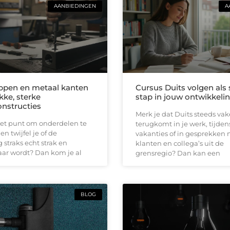
AANBIEDINGEN
A
ppen en metaal kanten
Cursus Duits volgen als
kke, sterke
stap in jouw ontwikkeli
nstructies
Merk je dat Duits steeds vak
het punt om onderdelen te
terugkomt in je werk, tijden
n twijfel je of de
vakanties of in gesprekken
 straks echt strak en
klanten en collega’s uit de
ar wordt? Dan kom je al
grensregio? Dan kan een
BLOG