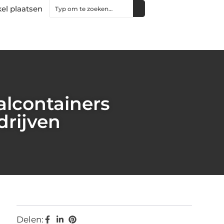
kel plaatsen
alcontainers
drijven
Delen: