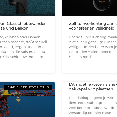
 von Glasschiebewänden
Zelf tuinverlichting aan
asse und Balkon
voor sfeer en veiligheid
se, Veranda oder Balkon
Goede tuinverlichting maakt
utzen möchte, stößt schnell
niet alleen gezelliger, maar
n. Wind, Regen und kühle
veiliger. Je ziet beter waar je
rkürzen die Saison. Genau
traptreden vallen meer op 
len Glasschiebewände ihre
hoeken rond
Dit moet je weten als je
ZAKELIJKE DIENSTVERLENING
dakkapel wilt plaatsen
Een dakkapel geeft je won
licht, extra stahoogte en een
veel beter bruikbaar wordt. 
verstandig om niet meteen 