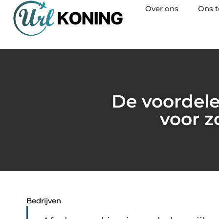
Over ons
Ons 
De voordele
voor z
Bedrijven