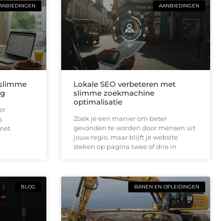
ANBIEDINGEN
AANBIEDINGEN
 slimme
Lokale SEO verbeteren met
ng
slimme zoekmachine
optimalisatie
er
Zoek je een manier om beter
s
gevonden te worden door mensen uit
 met
jouw regio, maar blijft je website
steken op pagina twee of drie in
BLOG
BANEN EN OPLEIDINGEN