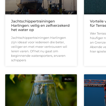
Jachtschippertrainingen
Vorteile
Harlingen: veilig en zelfverzekerd
für Terr
het water op
Wer Terras
Jachtschippertrainingen Harlingen
häufiger n
zijn ideaal voor iedereen die beter,
an Grenze
veiliger en met meer vertrouwen wil
Abende ve
leren varen. Of het nu gaat om
hier spie
beginnende watersporters, ervaren
schippers
BLOG