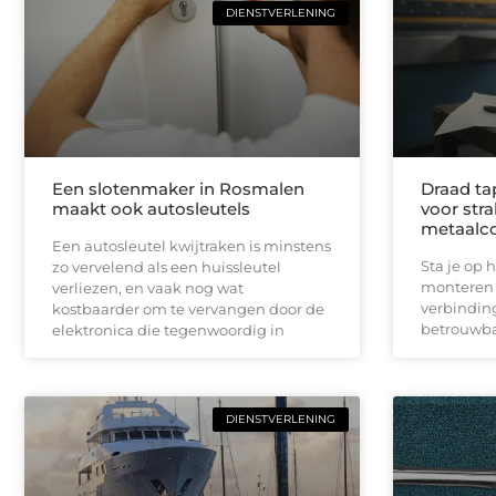
DIENSTVERLENING
Een slotenmaker in Rosmalen
Draad ta
maakt ook autosleutels
voor stra
metaalco
Een autosleutel kwijtraken is minstens
Sta je op 
zo vervelend als een huissleutel
monteren e
verliezen, en vaak nog wat
verbinding
kostbaarder om te vervangen door de
betrouwba
elektronica die tegenwoordig in
DIENSTVERLENING