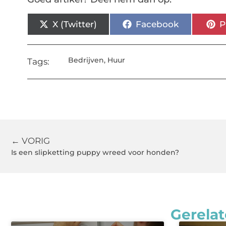
X (Twitter)
Facebook
P
Bedrijven
,
Huur
Tags:
← VORIG
Is een slipketting puppy wreed voor honden?
Gerelat