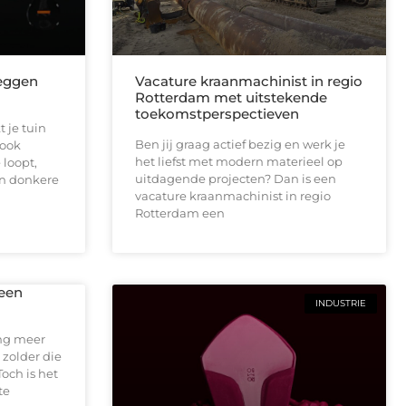
leggen
Vacature kraanmachinist in regio
Rotterdam met uitstekende
toekomstperspectieven
 je tuin
Ben jij graag actief bezig en werk je
 ook
het liefst met modern materieel op
 loopt,
uitdagende projecten? Dan is een
en donkere
vacature kraanmachinist in regio
Rotterdam een
 een
INDUSTRIE
ing meer
 zolder die
Toch is het
te