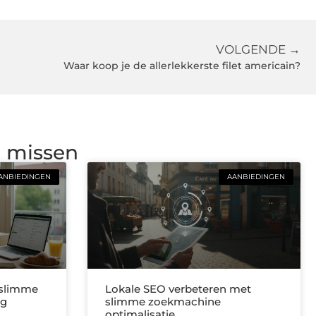
VOLGENDE →
Waar koop je de allerlekkerste filet americain?
g missen
ANBIEDINGEN
AANBIEDINGEN
 slimme
Lokale SEO verbeteren met
ng
slimme zoekmachine
optimalisatie