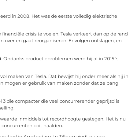
eerd in 2008. Het was de eerste volledig elektrische
inanciële crisis te voelen. Tesla verkeert dan op de rand
n over en gaat reorganiseren. Er volgen ontslagen, en
d. Ondanks productieproblemen werd hij al in 2015 ’s
ol maken van Tesla. Dat bewijst hij onder meer als hij in
anten mogen er gebruik van maken zonder dat ze bang
3 die compacter die veel concurrerender geprijsd is
elling.
urswaarde inmiddels tot recordhoogte gestegen. Het is nu
concurrenten ooit haalden.
evestigd in Amsterdam. In Tilburg vindt nu nog