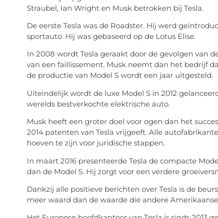
Straubel, Ian Wright en Musk betrokken bij Tesla.
De eerste Tesla was de Roadster. Hij werd geïntroduc
sportauto. Hij was gebaseerd op de Lotus Elise.
In 2008 wordt Tesla geraakt door de gevolgen van de f
van een faillissement. Musk neemt dan het bedrijf da
de productie van Model S wordt een jaar uitgesteld.
Uiteindelijk wordt de luxe Model S in 2012 gelanceer
werelds bestverkochte elektrische auto.
Musk heeft een groter doel voor ogen dan het succesv
2014 patenten van Tesla vrijgeeft. Alle autofabrik
hoeven te zijn voor juridische stappen.
In maart 2016 presenteerde Tesla de compacte Model 
dan de Model S. Hij zorgt voor een verdere groeiversn
Dankzij alle positieve berichten over Tesla is de be
meer waard dan de waarde die andere Amerikaanse 
Het Europese hoofdkantoor van Tesla is sinds 2013 g