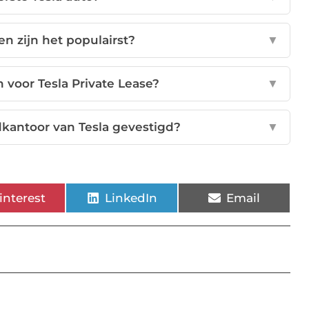
n zijn het populairst?
▼
voor Tesla Private Lease?
▼
dkantoor van Tesla gevestigd?
▼
interest
LinkedIn
Email