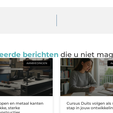
eerde berichten
die u niet ma
AANBIEDINGEN
A
ppen en metaal kanten
Cursus Duits volgen als
kke, sterke
stap in jouw ontwikkeli
nstructies