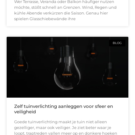
Wer Terrasse, Veranda oder Balkon häufiger nutzen
möchte, stößt schnell an Grenzen. Wind, Regen und
kühle Abende verkürzen die Saison. Genau hier
spielen Glasschiebewände ihre
BLOG
Zelf tuinverlichting aanleggen voor sfeer en
veiligheid
Goede tuinverlichting maakt je tuin niet alleen
gezelliger, maar ook veiliger. Je ziet beter waar je
loopt, traptreden vallen meer op en donkere hoeken