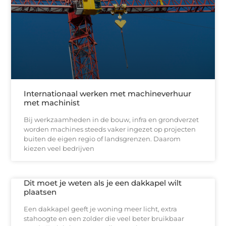
Internationaal werken met machineverhuur
met machinist
Bij werkzaamheden in de bouw, infra en grondverzet
worden machines steeds vaker ingezet op projecten
buiten de eigen regio of landsgrenzen. Daarom
kiezen veel bedrijven
Dit moet je weten als je een dakkapel wilt
plaatsen
Een dakkapel geeft je woning meer licht, extra
stahoogte en een zolder die veel beter bruikbaar