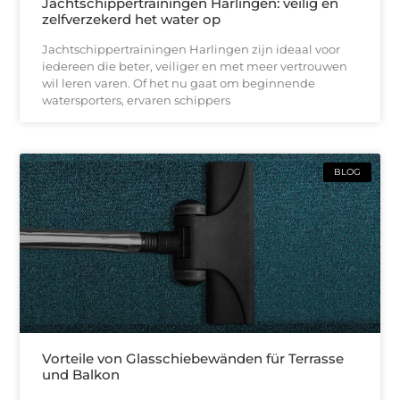
Jachtschippertrainingen Harlingen: veilig en
zelfverzekerd het water op
Jachtschippertrainingen Harlingen zijn ideaal voor
iedereen die beter, veiliger en met meer vertrouwen
wil leren varen. Of het nu gaat om beginnende
watersporters, ervaren schippers
BLOG
Vorteile von Glasschiebewänden für Terrasse
und Balkon