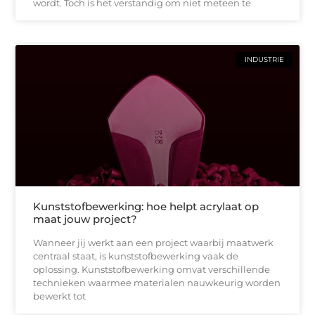
wordt. Toch is het verstandig om niet meteen te
INDUSTRIE
Kunststofbewerking: hoe helpt acrylaat op
maat jouw project?
Wanneer jij werkt aan een project waarbij maatwerk
centraal staat, is kunststofbewerking vaak de
oplossing. Kunststofbewerking omvat verschillende
technieken waarmee materialen nauwkeurig worden
bewerkt tot