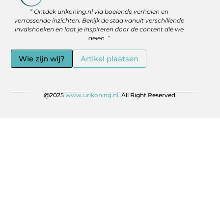
Backlinks Kopen: Slimme Strategie of Gevaar voor je SEO?
Geld Verdienen via het Internet: Jouw Route naar Vrijheid en Flexibiliteit
” Ontdek urlkoning.nl via boeiende verhalen en
verrassende inzichten. Bekijk de stad vanuit verschillende
invalshoeken en laat je inspireren door de content die we
delen. “
Wie zijn wij?
Artikel plaatsen
@2025
www.urlkoning.nl.
All Right Reserved.