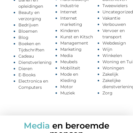
Banen en
Industrie
Tweewielers
opleidingen
Internet
Uncategorized
Beauty en
Internet
Vakantie
verzorging
marketing
Verbouwen
Bedrijven
Kinderen
Vervoer en
Bloemen
Kunst en Kitsch
transport
Blog
Management
Webdesign
Boeken en
Marketing
Wijn
Tijdschriften
Media
Winkelen
Cadeau
Meubels
Woning en Tui
Dienstverlening
Mobiliteit
Woningen
Dieren
Mode en
Zakelijk
E-Books
Kleding
Zakelijke
Electronica en
Motor
dienstverlenin
Computers
Muziek
Zorg
Media
en beroemde