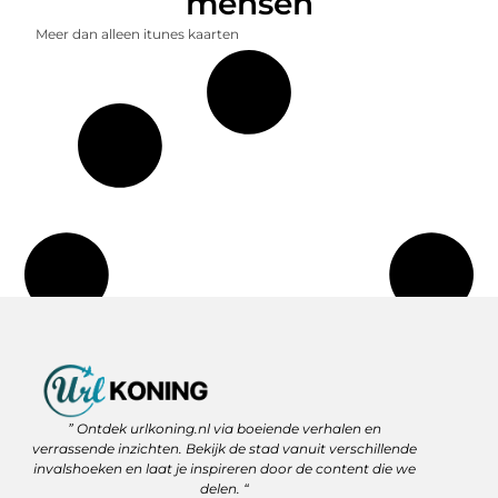
mensen
Meer dan alleen itunes kaarten
Backlinks Kopen: Slimme Strategie of Gevaar voor je SEO?
Geld Verdienen via het Internet: Jouw Route naar Vrijheid en Flexibiliteit
” Ontdek urlkoning.nl via boeiende verhalen en
verrassende inzichten. Bekijk de stad vanuit verschillende
invalshoeken en laat je inspireren door de content die we
delen. “