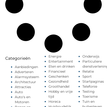
Energie
Onderwijs
Categorieën
Entertainment
Particuliere
Eten en drinken
dienstverlenin
Aanbiedingen
Financieel
Relatie
Adverteren
Geschenken
Sport
Alarmsysteem
Gezondheid
Startpaginas
Architectuur
Groothandel
Telefonie
Attracties
Hobby en vrije
Testing
Auto
tijd
Toerisme
Auto's en
Horeca
Tuin en
Motoren
Huishoudelijk
buitenleven