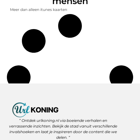
mensen
Meer dan alleen itunes kaarten
Backlinks Kopen: Slimme Strategie of Gevaar voor je SEO?
Geld Verdienen via het Internet: Jouw Route naar Vrijheid en Flexibiliteit
” Ontdek urlkoning.nl via boeiende verhalen en
verrassende inzichten. Bekijk de stad vanuit verschillende
invalshoeken en laat je inspireren door de content die we
delen. “