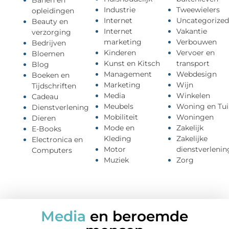
Banen en
Industrie
Tweewielers
opleidingen
Internet
Uncategorized
Beauty en
Internet
Vakantie
verzorging
marketing
Verbouwen
Bedrijven
Kinderen
Vervoer en
Bloemen
Kunst en Kitsch
transport
Blog
Management
Webdesign
Boeken en
Marketing
Wijn
Tijdschriften
Media
Winkelen
Cadeau
Meubels
Woning en Tui
Dienstverlening
Mobiliteit
Woningen
Dieren
Mode en
Zakelijk
E-Books
Kleding
Zakelijke
Electronica en
Motor
dienstverlenin
Computers
Muziek
Zorg
Media
en beroemde