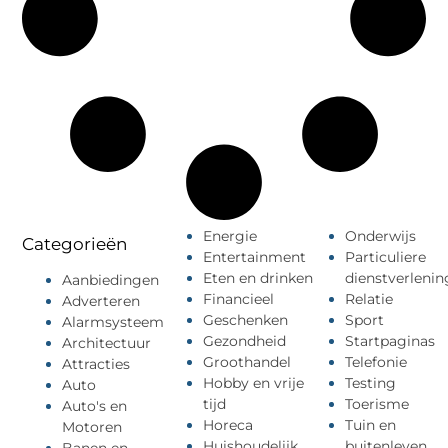
Energie
Onderwijs
Categorieën
Entertainment
Particuliere
Eten en drinken
dienstverlenin
Aanbiedingen
Financieel
Relatie
Adverteren
Geschenken
Sport
Alarmsysteem
Gezondheid
Startpaginas
Architectuur
Groothandel
Telefonie
Attracties
Hobby en vrije
Testing
Auto
tijd
Toerisme
Auto's en
Horeca
Tuin en
Motoren
Huishoudelijk
buitenleven